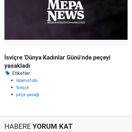
İsviçre 'Dünya Kadınlar Günü'nde peçeyi
yasakladı
Etiketler :
İslamofobi
İsviçre
peçe yasağı
HABERE
YORUM KAT