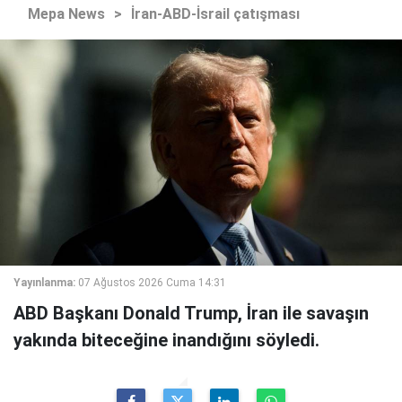
Mepa News
>
İran-ABD-İsrail çatışması
Yayınlanma:
07 Ağustos 2026 Cuma 14:31
ABD Başkanı Donald Trump, İran ile savaşın
yakında biteceğine inandığını söyledi.