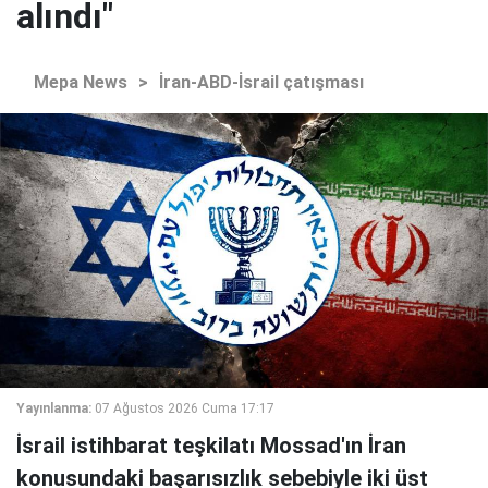
alındı"
Mepa News
>
İran-ABD-İsrail çatışması
Yayınlanma:
07 Ağustos 2026 Cuma 17:17
İsrail istihbarat teşkilatı Mossad'ın İran
konusundaki başarısızlık sebebiyle iki üst