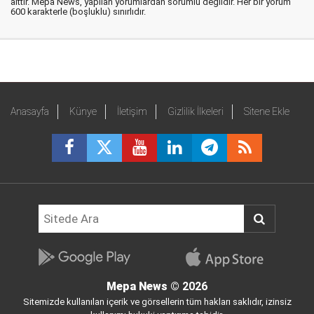
aittir. Mepa News, yapılan yorumlardan sorumlu değildir. Her bir yorum
600 karakterle (boşluklu) sınırlıdır.
Anasayfa
Künye
İletişim
Gizlilik İlkeleri
Sitene Ekle
Mepa News
© 2026
Sitemizde kullanılan içerik ve görsellerin tüm hakları saklıdır, izinsiz