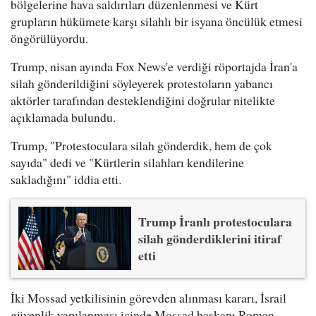
bölgelerine hava saldırıları düzenlenmesi ve Kürt
grupların hükümete karşı silahlı bir isyana öncülük etmesi
öngörülüyordu.
Trump, nisan ayında Fox News'e verdiği röportajda İran'a
silah gönderildiğini söyleyerek protestoların yabancı
aktörler tarafından desteklendiğini doğrular nitelikte
açıklamada bulundu.
Trump, "Protestoculara silah gönderdik, hem de çok
sayıda" dedi ve "Kürtlerin silahları kendilerine
sakladığını" iddia etti.
Trump İranlı protestoculara
silah gönderdiklerini itiraf
etti
İki Mossad yetkilisinin görevden alınması kararı, İsrail
güvenlik yapılanması içinde Mossad başkanı Roman