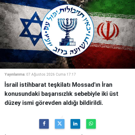
Yayınlanma:
07 Ağustos 2026 Cuma 17:17
İsrail istihbarat teşkilatı Mossad'ın İran
konusundaki başarısızlık sebebiyle iki üst
düzey ismi görevden aldığı bildirildi.