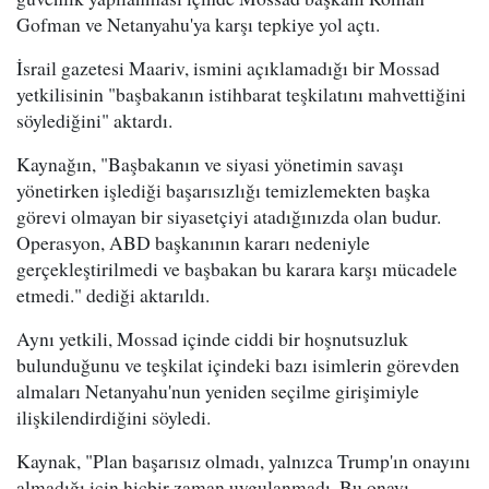
Gofman ve Netanyahu'ya karşı tepkiye yol açtı.
İsrail gazetesi Maariv, ismini açıklamadığı bir Mossad
yetkilisinin "başbakanın istihbarat teşkilatını mahvettiğini
söylediğini" aktardı.
Kaynağın, "Başbakanın ve siyasi yönetimin savaşı
yönetirken işlediği başarısızlığı temizlemekten başka
görevi olmayan bir siyasetçiyi atadığınızda olan budur.
Operasyon, ABD başkanının kararı nedeniyle
gerçekleştirilmedi ve başbakan bu karara karşı mücadele
etmedi." dediği aktarıldı.
Aynı yetkili, Mossad içinde ciddi bir hoşnutsuzluk
bulunduğunu ve teşkilat içindeki bazı isimlerin görevden
almaları Netanyahu'nun yeniden seçilme girişimiyle
ilişkilendirdiğini söyledi.
Kaynak, "Plan başarısız olmadı, yalnızca Trump'ın onayını
almadığı için hiçbir zaman uygulanmadı. Bu onayı