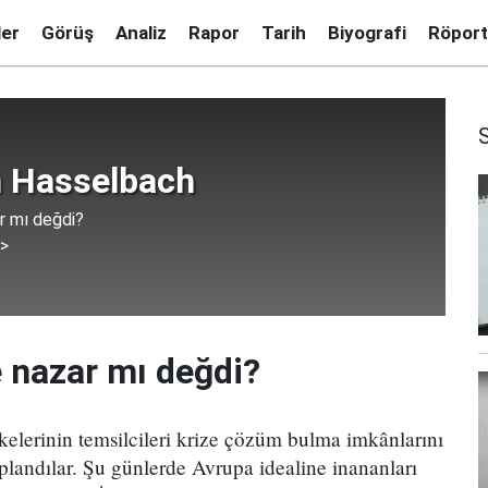
ler
Görüş
Analiz
Rapor
Tarih
Biyografi
Röport
h Hasselbach
r mı değdi?
 >
e nazar mı değdi?
kelerinin temsilcileri krize çözüm bulma imkân­larını
andılar. Şu günlerde Avrupa idealine inananları