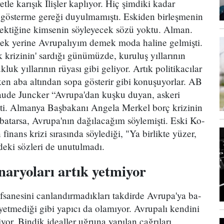
tle karışık İlişler kaplıyor. Hiç şim­diki kadar
lı gösterme gereği duyulmamıştı. Eskiden bir­leşmenin
erektiğine kimsenin söyleyecek sözü yoktu. Alman.
mek yerine Avrupalıyım demek moda haline gelmişti.
k krizinin' sardığı günümüzde, kuruluş yılla­rının
uk yıllarının rüyası gibi geliyor. Artık politika­cılar
en aba altından sopa gösterir gibi konuşuyorlar. AB
ude Juncker “Avrupa'dan kuşku duyan, askeri
şti. Almanya Başbakanı Angela Merkel borç krizinin
 batarsa, Avrupa'nın dağılacağım söylemişti. Eski Ko­
nans krizi sırasında söylediği, "Ya birlikte yüzer,
ndeki sözleri de unutulmadı.
naryoları artık yetmiyor
fsanesini canlandırmadıkları takdirde Avrupa'ya ba­
 yetmediği gibi yapıcı da olamıyor. Avrupalı kendini
iyor. Bindik idealler uğruna yapılan çağrıları,