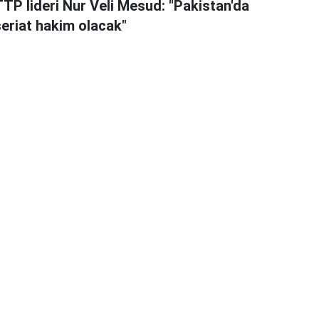
TTP lideri Nur Veli Mesud: "Pakistan'da
şeriat hakim olacak"