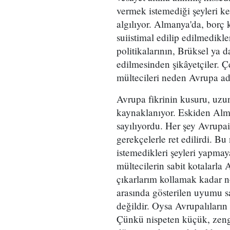
vermek istemediği şeyleri ke
algılıyor. Al­manya'da, borç
suiistimal edilip edilmedikle
politikalarının, Brüksel ya 
edilmesinden şikâyetçiler. Ç
mültecileri neden Avrupa ad
Avrupa fikrinin kusuru, uzu
kaynaklanı­yor. Eskiden Alm
sayılıyordu. Her şey Avrupa
gerekçelerle ret edilirdi. B
istemedikleri şeyleri yapma­
mültecilerin sabit kotalarla 
çıkarlarım kollamak kadar no
arasında gösterilen uyumu s
değildir. Oysa Avrupalıların 
Çünkü nispeten küçük, zengi