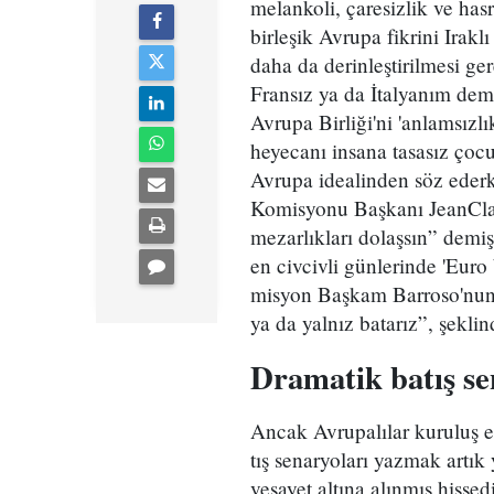
melankoli, çaresizlik ve hasre
birleşik Avrupa fikrini Irak
daha da derinleştirilmesi g
Fransız ya da İtalyanım de
Avrupa Birliği'ni 'anlamsızlı
heyecanı insana tasasız çocukl
Avrupa idealinden söz ederk
Komisyonu Başkanı JeanCla
mezarlıkları dolaşsın” demi
en civcivli günlerinde 'Euro
misyon Başkam Barroso'nun fi
ya da yalnız batarız”, şekli
Dramatik batış se
Ancak Avrupalılar kuruluş e
tış senaryoları yazmak artık
vesayet altına alınmış hissed