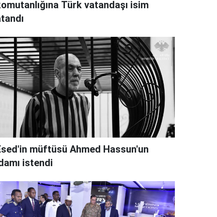
komutanlığına Türk vatandaşı isim
atandı
Esed'in müftüsü Ahmed Hassun'un
idamı istendi