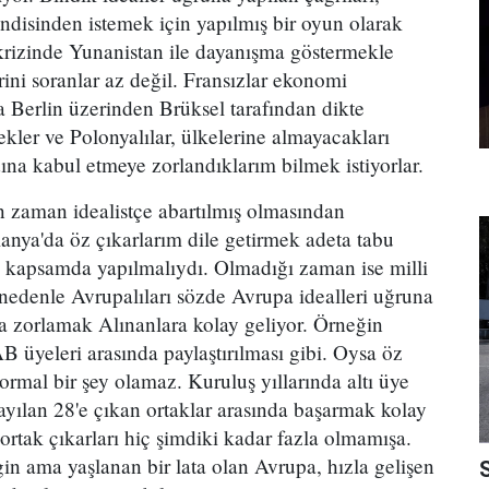
ndisinden istemek için yapılmış bir oyun olarak
 krizinde Yunanistan ile dayanışma göstermekle
rini soranlar az değil. Fransızlar ekonomi
da Berlin üzerinden Brüksel tarafından dikte
ekler ve Polonyalılar, ülkelerine almayacakları
ına kabul etmeye zorlandıklarım bilmek istiyorlar.
n zaman idealistçe abartılmış olmasından
anya'da öz çıkarlarım dile getirmek adeta tabu
i kapsamda yapılmalıydı. Olmadığı zaman ise milli
u nedenle Avrupalıları sözde Avrupa idealleri uğruna
ya zorlamak Alınanlara kolay geliyor. Örneğin
AB üyele­ri arasında paylaştırılması gibi. Oysa öz
rmal bir şey olamaz. Kuruluş yıllarında altı üye
ayılan 28'e çıkan ortaklar arasında başarmak kolay
ortak çıkarları hiç şimdi­ki kadar fazla olmamışa.
n ama yaşlanan bir lata olan Avrupa, hızla gelişen