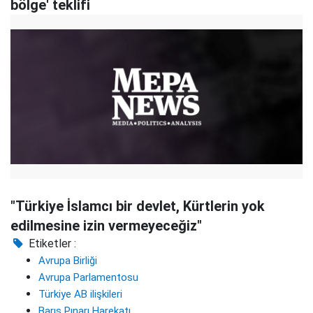
bölge' teklifi
"Türkiye İslamcı bir devlet, Kürtlerin yok
edilmesine izin vermeyeceğiz"
Etiketler :
Avrupa Birliği
Avrupa Parlamentosu
Türkiye AB ilişkileri
Barış Pınarı Harekatı