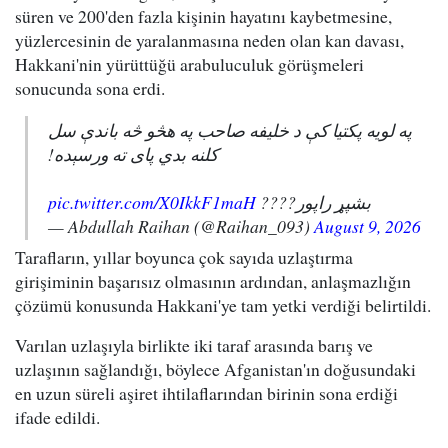
süren ve 200'den fazla kişinin hayatını kaybetmesine,
yüzlercesinin de yaralanmasına neden olan kan davası,
Hakkani'nin yürüttüğü arabuluculuk görüşmeleri
sonucunda sona erdi.
په لویه پکتیا کې د خلیفه صاحب په هڅو څه باندې سل
کلنه بدي پای ته ورسېده!
pic.twitter.com/X0IkkF1maH
بشپړ راپور????
— Abdullah Raihan (@Raihan_093)
August 9, 2026
Tarafların, yıllar boyunca çok sayıda uzlaştırma
girişiminin başarısız olmasının ardından, anlaşmazlığın
çözümü konusunda Hakkani'ye tam yetki verdiği belirtildi.
Varılan uzlaşıyla birlikte iki taraf arasında barış ve
uzlaşının sağlandığı, böylece Afganistan'ın doğusundaki
en uzun süreli aşiret ihtilaflarından birinin sona erdiği
ifade edildi.