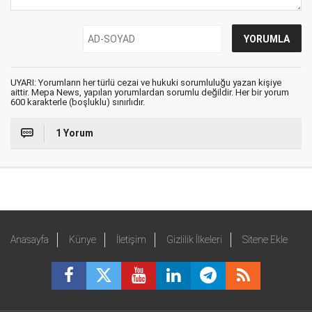
UYARI: Yorumların her türlü cezai ve hukuki sorumluluğu yazan kişiye
aittir. Mepa News, yapılan yorumlardan sorumlu değildir. Her bir yorum
600 karakterle (boşluklu) sınırlıdır.
1 Yorum
Anasayfa
Künye
İletişim
Gizlilik İlkeleri
Sitene Ekle