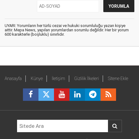
UYARI: Yorumların her türlü cezai ve hukuki sorumluluğu yazan kişiye
aittir. Mepa News, yapılan yorumlardan sorumlu değildir. Her bir yorum
600 karakterle (boşluklu) sınırlıdır.
Anasayfa
Künye
İletişim
Gizlilik İlkeleri
Sitene Ekle