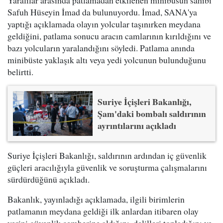
Safuh Hüseyin İmad da bulunuyordu. İmad, SANA'ya
yaptığı açıklamada olayın yolcular taşınırken meydana
geldiğini, patlama sonucu aracın camlarının kırıldığını ve
bazı yolcuların yaralandığını söyledi. Patlama anında
minibüste yaklaşık altı veya yedi yolcunun bulunduğunu
belirtti.
Suriye İçişleri Bakanlığı,
Şam'daki bombalı saldırının
ayrıntılarını açıkladı
Suriye İçişleri Bakanlığı, saldırının ardından iç güvenlik
güçleri aracılığıyla güvenlik ve soruşturma çalışmalarını
sürdürdüğünü açıkladı.
Bakanlık, yayınladığı açıklamada, ilgili birimlerin
patlamanın meydana geldiği ilk anlardan itibaren olay
yerini güvenlik çemberine aldığını, delilleri topladığını ve