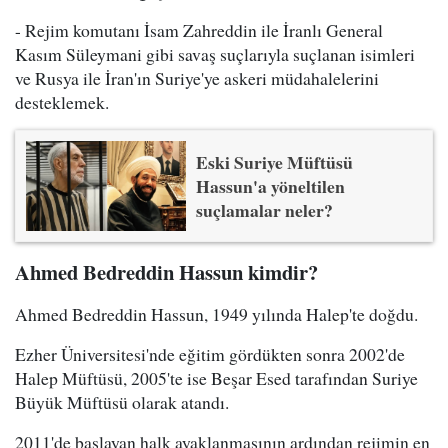
- Rejim komutanı İsam Zahreddin ile İranlı General
Kasım Süleymani gibi savaş suçlarıyla suçlanan isimleri
ve Rusya ile İran'ın Suriye'ye askeri müdahalelerini
desteklemek.
Eski Suriye Müftüsü
Hassun'a yöneltilen
suçlamalar neler?
Ahmed Bedreddin Hassun kimdir?
Ahmed Bedreddin Hassun, 1949 yılında Halep'te doğdu.
Ezher Üniversitesi'nde eğitim gördükten sonra 2002'de
Halep Müftüsü, 2005'te ise Beşar Esed tarafından Suriye
Büyük Müftüsü olarak atandı.
2011'de başlayan halk ayaklanmasının ardından rejimin en