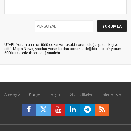
UYARI: Yorumların her türlü cezai ve hukuki sorumluluğu yazan kişiye
aittir. Mepa News, yapılan yorumlardan sorumlu değildir. Her bir yorum
600 karakterle (boşluklu) sınırlıdır.
Anasayfa
Künye
İletişim
Gizlilik İlkeleri
Sitene Ekle