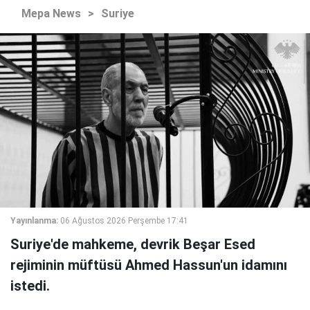
Mepa News
>
Suriye
Yayınlanma:
06 Ağustos 2026 Perşembe 17:41
Suriye'de mahkeme, devrik Beşar Esed
rejiminin müftüsü Ahmed Hassun'un idamını
istedi.