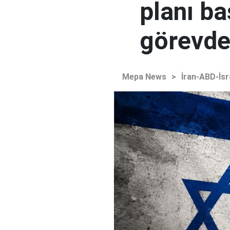
planı ba
görevden
Mepa News
>
İran-ABD-İsr