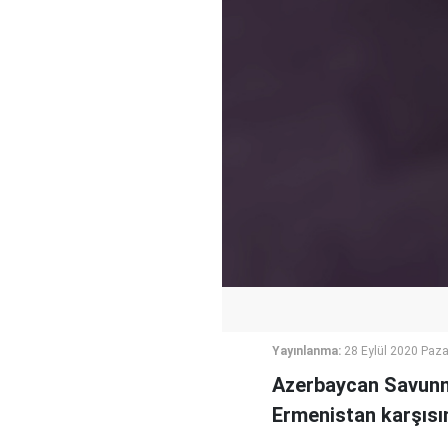
Yayınlanma:
28 Eylül 2020 Paza
Azerbaycan Savunma
Ermenistan karşısın