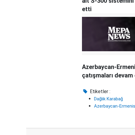
ait S-300 sistemini
etti
Azerbaycan-Ermen
çatışmaları devam 
Etiketler :
Dağlık Karabağ
Azerbaycan-Ermenis