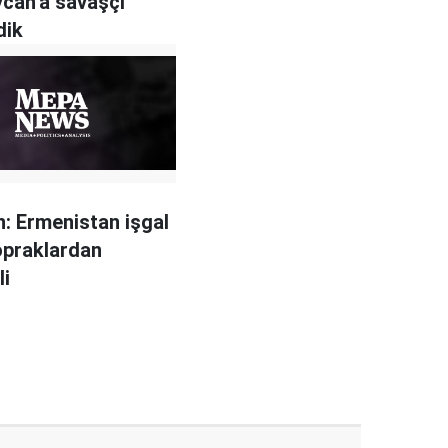
can'a savaşçı
dik
: Ermenistan işgal
topraklardan
li