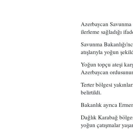
Azerbaycan Savunma Ba
ilerleme sağladığı ifad
Savunma Bakanlığı'nca
atışlarıyla yoğun şekild
Yoğun topçu ateşi karş
Azerbaycan ordusunun b
Terter bölgesi yakınla
belirtildi.
Bakanlık ayrıca Ermeni
Dağlık Karabağ bölges
yoğun çatışmalar yaşan