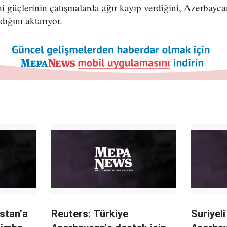
 güçlerinin çatışmalarda ağır kayıp verdiğini, Azerbayca
dığını aktarıyor.
stan’a
Reuters: Türkiye
Suriyel