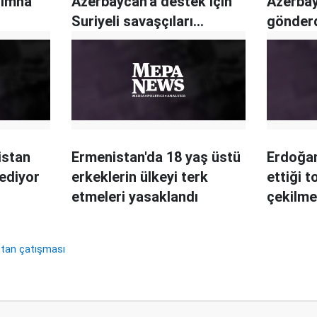
 imha
Azerbaycan'a destek için
Azerbay
Suriyeli savaşçıları
gönder
bölgeye gönderdi
istan
Ermenistan'da 18 yaş üstü
Erdoğan
ediyor
erkeklerin ülkeyi terk
ettiği 
etmeleri yasaklandı
çekilme
tan çatışması