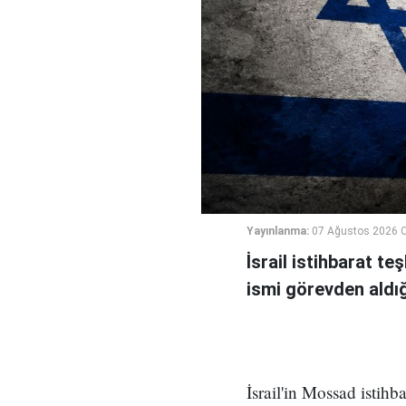
Yayınlanma:
07 Ağustos 2026 
İsrail istihbarat te
ismi görevden aldığı 
İsrail'in Mossad istihb