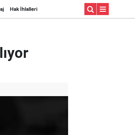
aj
Hak İhlalleri
lıyor