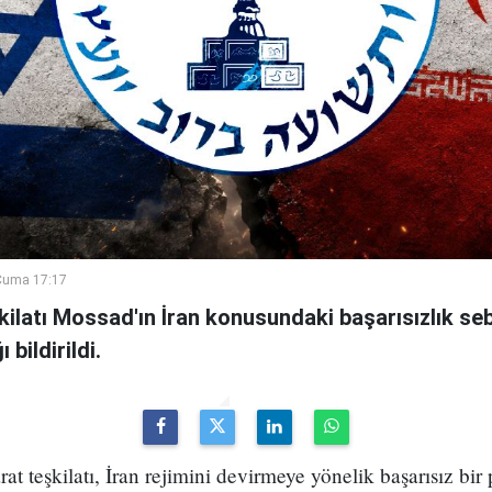
Cuma 17:17
şkilatı Mossad'ın İran konusundaki başarısızlık se
bildirildi.
arat teşkilatı, İran rejimini devirmeye yönelik başarısız bir