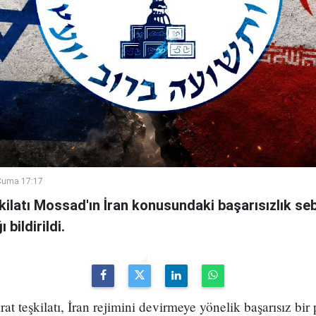
Cuma 17:17
şkilatı Mossad'ın İran konusundaki başarısızlık se
bildirildi.
arat teşkilatı, İran rejimini devirmeye yönelik başarısız bir