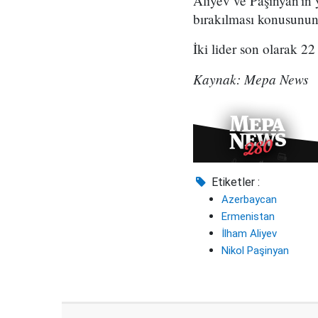
Aliyev ve Paşinyan'ın y
bırakılması konusunun 
İki lider son olarak 2
Kaynak: Mepa News
Etiketler :
Azerbaycan
Ermenistan
İlham Aliyev
Nikol Paşinyan