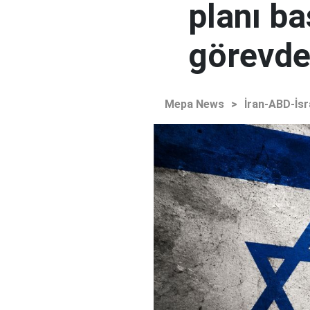
planı ba
görevden
Mepa News
>
İran-ABD-İsr