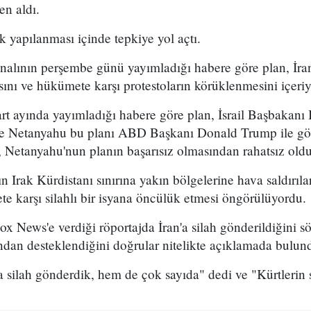
en aldı.
k yapılanması içinde tepkiye yol açtı.
analının perşembe günü yayımladığı habere göre plan, İran
sını ve hükümete karşı protestoların körüklenmesini içeri
t ayında yayımladığı habere göre plan, İsrail Başbakan
 ve Netanyahu bu planı ABD Başkanı Donald Trump ile g
 Netanyahu'nun planın başarısız olmasından rahatsız olduğ
n Irak Kürdistanı sınırına yakın bölgelerine hava saldırıl
e karşı silahlı bir isyana öncülük etmesi öngörülüyordu.
x News'e verdiği röportajda İran'a silah gönderildiğini sö
ından desteklendiğini doğrular nitelikte açıklamada bulun
 silah gönderdik, hem de çok sayıda" dedi ve "Kürtlerin s