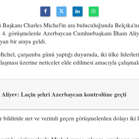
i Başkanı Charles Michel'in ara buluculuğunda Belçika'n
en 4. görüşmelerde Azerbaycan Cumhurbaşkanı İlham Ali
an bir araya geldi.
hel, çarşamba günü yaptığı duyuruda, iki ülke liderlerin
laşması üzerine neticeler elde edilmesi amacıyla çalışmal
Aliyev: Laçin şehri Azerbaycan kontrolüne geçti
r bildiride net ve verimli geçen görüşmelerden dolayı iki l