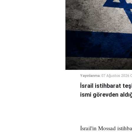
Yayınlanma:
07 Ağustos 2026 
İsrail istihbarat te
ismi görevden aldığı 
İsrail'in Mossad istihb