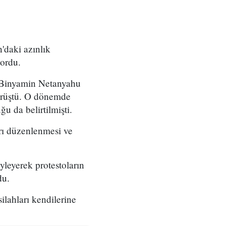
'daki azınlık
yordu.
ı Binyamin Netanyahu
örüştü. O dönemde
u da belirtilmişti.
arı düzenlenmesi ve
yleyerek protestoların
du.
ilahları kendilerine