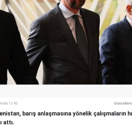
şembe 13:45
Güncellem
istan, barış anlaşmasına yönelik çalışmaların hı
 attı.