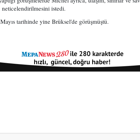
aptığı görüşmelerde Michel ayrıca, ulaşım, sınırlar ve sava
neticelendirilmesini istedi.
2 Mayıs tarihinde yine Brüksel'de görüşmüştü.