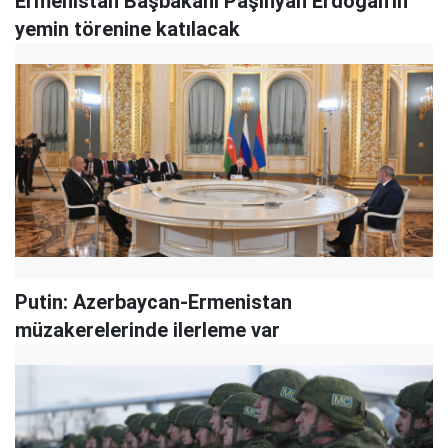
Ermenistan Başbakanı Paşinyan Erdoğan'ın
yemin törenine katılacak
Putin: Azerbaycan-Ermenistan
müzakerelerinde ilerleme var