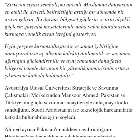
"Zirvenin siyasi sembolizmi önemli. Müslüman dünyasının
en etkili üç devleti, belirsizliğin arttığı bir dönemde bir
araya geliyor. Bu durum, bölgesel güçlerin ve orta ölçekli
güçlerin güvenlik meselelerinde daha yakın koordinasyon
kurmaya yönelik artan isteğini gösteriyor.
Üçlü çerçeve kurumsallaştırılır ve somut iş birliğine
dönüştürülürse üç ülkenin kolektif diplomatik ve savunma
ağırlığını güçlendirebilir ve aynı zamanda daha fazla
bölgesel temele dayanan bir güvenlik mimarisinin ortaya
çıkmasına katkıda bulunabilir."
Avustralya Ulusal Üniversitesi Stratejik ve Savunma
Çalışmaları Merkezinden Mansoor Ahmed, Pakistan ve
Türkiye'nin güçlü savunma sanayileriyle anlaşmaya katkı
sunduğunu, Suudi Arabistan'ın ise teknolojik harcamalarla
katkıda bulunabileceğini söyledi.
Ahmed ayrıca Pakistan'ın nükleer caydırıcılığının
Hindistan'dan kaynaklanan odaklanması nedeniyle