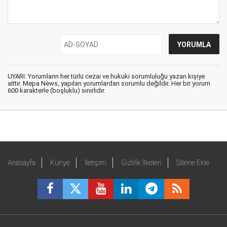
UYARI: Yorumların her türlü cezai ve hukuki sorumluluğu yazan kişiye
aittir. Mepa News, yapılan yorumlardan sorumlu değildir. Her bir yorum
600 karakterle (boşluklu) sınırlıdır.
Anasayfa
Künye
İletişim
Gizlilik İlkeleri
Sitene Ekle