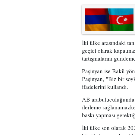
İki ülke arasındaki t
geçici olarak kapatmas
tartışmalarını gündeme
Paşinyan ise Bakü yöne
Paşinyan, "Biz bir soy
ifadelerini kullandı.
AB arabuluculuğunda 1
ilerleme sağlanamazke
baskı yapması gerektiğ
İki ülke son olarak 20