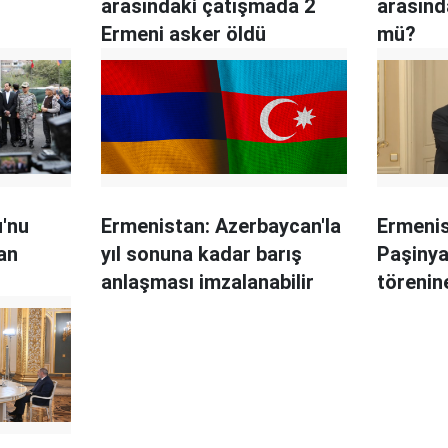
arasındaki çatışmada 2
arasın
Ermeni asker öldü
mü?
'nu
Ermenistan: Azerbaycan'la
Ermeni
an
yıl sonuna kadar barış
Paşinya
anlaşması imzalanabilir
törenin