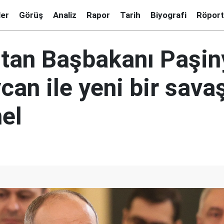
ler
Görüş
Analiz
Rapor
Tarih
Biyografi
Röport
tan Başbakanı Paşin
an ile yeni bir sava
el