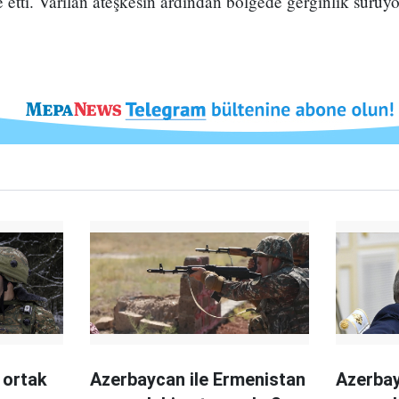
etti. Varılan ateşkesin ardından bölgede gerginlik sürüyo
 ortak
Azerbaycan ile Ermenistan
Azerbay