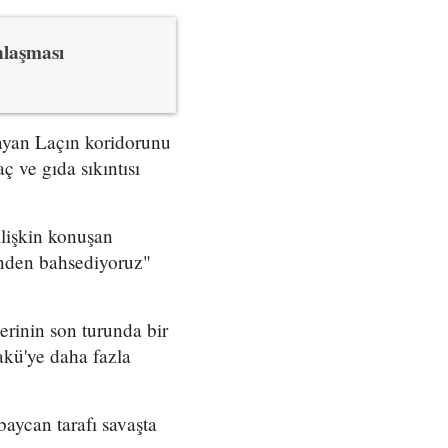
nlaşması
layan Laçın koridorunu
 ve gıda sıkıntısı
ilişkin konuşan
inden bahsediyoruz"
rinin son turunda bir
akü'ye daha fazla
baycan tarafı savaşta