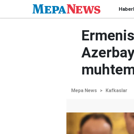
Haber
Ermenis
Azerbayc
muhtem
Mepa News
>
Kafkaslar