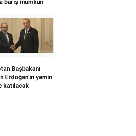
da barış mümkün
stan Başbakanı
n Erdoğan'ın yemin
e katılacak