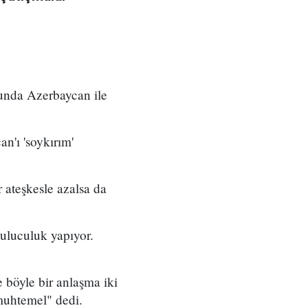
unda Azerbaycan ile
n'ı 'soykırım'
 ateşkesle azalsa da
uluculuk yapıyor.
 böyle bir anlaşma iki
muhtemel" dedi.