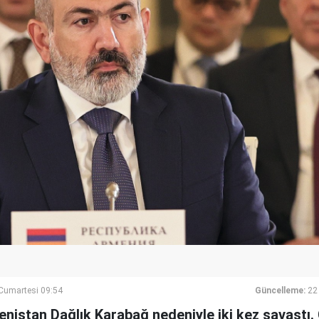
umartesi 09:54
Güncelleme:
22
nistan Dağlık Karabağ nedeniyle iki kez savaştı.