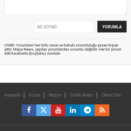
UYARI: Yorumların her türlü cezai ve hukuki sorumluluğu yazan kişiye
aittir. Mepa News, yapılan yorumlardan sorumlu değildir. Her bir yorum
600 karakterle (boşluklu) sınırlıdır.
Anasayfa
Künye
İletişim
Gizlilik İlkeleri
Sitene Ekle