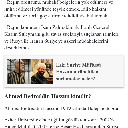
- Rejim ordusunu, muhalif bölgelerin yok edilmesi ve
imha edilmesi yönünde teşvik etmek, İdlib halkını
öldürme ve zorla göç ettirme tehdidinde bulunmak.
- Rejim komutanı İsam Zahreddin ile İranlı General
Kasım Süleymani gibi savaş suçlarıyla suçlanan isimleri
ve Rusya ile İran'ın Suriye'ye askeri müdahalelerini
desteklemek.
Eski Suriye Müftüsü
Hassun'a yöneltilen
suçlamalar neler?
Ahmed Bedreddin Hassun kimdir?
Ahmed Bedreddin Hassun, 1949 yılında Halep'te doğdu.
Ezher Üniversitesi'nde eğitim gördükten sonra 2002'de
Halep Müftüsü, 2005'te ise Beşar Esed tarafından Suriye