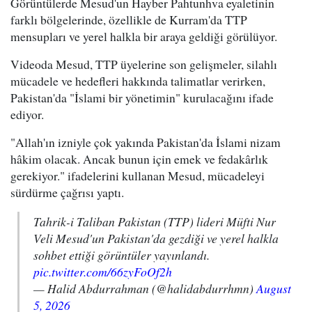
Görüntülerde Mesud'un Hayber Pahtunhva eyaletinin
farklı bölgelerinde, özellikle de Kurram'da TTP
mensupları ve yerel halkla bir araya geldiği görülüyor.
Videoda Mesud, TTP üyelerine son gelişmeler, silahlı
mücadele ve hedefleri hakkında talimatlar verirken,
Pakistan'da "İslami bir yönetimin" kurulacağını ifade
ediyor.
"Allah'ın izniyle çok yakında Pakistan'da İslami nizam
hâkim olacak. Ancak bunun için emek ve fedakârlık
gerekiyor." ifadelerini kullanan Mesud, mücadeleyi
sürdürme çağrısı yaptı.
Tahrik-i Taliban Pakistan (TTP) lideri Müfti Nur
Veli Mesud'un Pakistan'da gezdiği ve yerel halkla
sohbet ettiği görüntüler yayınlandı.
pic.twitter.com/66zyFoOf2h
— Halid Abdurrahman (@halidabdurrhmn)
August
5, 2026