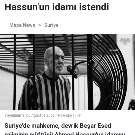
Hassun'un idamı istendi
Mepa News
>
Suriye
Yayınlanma:
06 Ağustos 2026 Perşembe 17:41
Suriye'de mahkeme, devrik Beşar Esed
rejiminin müftüsü Ahmed Hassun'un idamını