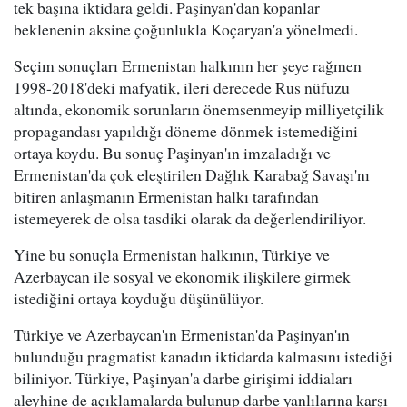
tek başına iktidara geldi. Paşinyan'dan kopanlar
beklenenin aksine çoğunlukla Koçaryan'a yönelmedi.
Seçim sonuçları Ermenistan halkının her şeye rağmen
1998-2018'deki mafyatik, ileri derecede Rus nüfuzu
altında, ekonomik sorunların önemsenmeyip milliyetçilik
propagandası yapıldığı döneme dönmek istemediğini
ortaya koydu. Bu sonuç Paşinyan'ın imzaladığı ve
Ermenistan'da çok eleştirilen Dağlık Karabağ Savaşı'nı
bitiren anlaşmanın Ermenistan halkı tarafından
istemeyerek de olsa tasdiki olarak da değerlendiriliyor.
Yine bu sonuçla Ermenistan halkının, Türkiye ve
Azerbaycan ile sosyal ve ekonomik ilişkilere girmek
istediğini ortaya koyduğu düşünülüyor.
Türkiye ve Azerbaycan'ın Ermenistan'da Paşinyan'ın
bulunduğu pragmatist kanadın iktidarda kalmasını istediği
biliniyor. Türkiye, Paşinyan'a darbe girişimi iddiaları
aleyhine de açıklamalarda bulunup darbe yanlılarına karşı