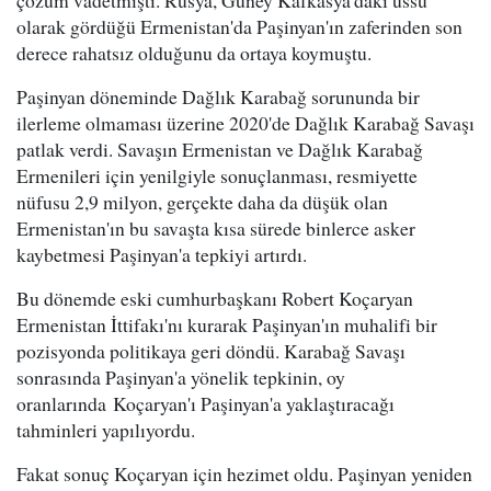
çözüm vadetmişti. Rusya, Güney Kafkasya'daki üssü
olarak gördüğü Ermenistan'da Paşinyan'ın zaferinden son
derece rahatsız olduğunu da ortaya koymuştu.
Paşinyan döneminde Dağlık Karabağ sorununda bir
ilerleme olmaması üzerine 2020'de Dağlık Karabağ Savaşı
patlak verdi. Savaşın Ermenistan ve Dağlık Karabağ
Ermenileri için yenilgiyle sonuçlanması, resmiyette
nüfusu 2,9 milyon, gerçekte daha da düşük olan
Ermenistan'ın bu savaşta kısa sürede binlerce asker
kaybetmesi Paşinyan'a tepkiyi artırdı.
Bu dönemde eski cumhurbaşkanı Robert Koçaryan
Ermenistan İttifakı'nı kurarak Paşinyan'ın muhalifi bir
pozisyonda politikaya geri döndü. Karabağ Savaşı
sonrasında Paşinyan'a yönelik tepkinin, oy
oranlarında Koçaryan'ı Paşinyan'a yaklaştıracağı
tahminleri yapılıyordu.
Fakat sonuç Koçaryan için hezimet oldu. Paşinyan yeniden