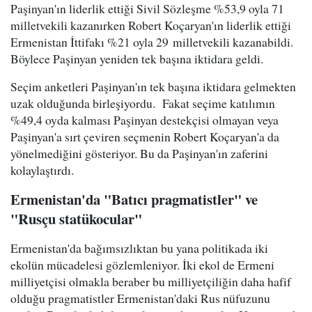
Paşinyan'ın liderlik ettiği Sivil Sözleşme %53,9 oyla 71
milletvekili kazanırken Robert Koçaryan'ın liderlik ettiği
Ermenistan İttifakı %21 oyla 29 milletvekili kazanabildi.
Böylece Paşinyan yeniden tek başına iktidara geldi.
Seçim anketleri Paşinyan'ın tek başına iktidara gelmekten
uzak olduğunda birleşiyordu. Fakat seçime katılımın
%49,4 oyda kalması Paşinyan destekçisi olmayan veya
Paşinyan'a sırt çeviren seçmenin Robert Koçaryan'a da
yönelmediğini gösteriyor. Bu da Paşinyan'ın zaferini
kolaylaştırdı.
Ermenistan'da "Batıcı pragmatistler" ve
"Rusçu statükocular"
Ermenistan'da bağımsızlıktan bu yana politikada iki
ekolün mücadelesi gözlemleniyor. İki ekol de Ermeni
milliyetçisi olmakla beraber bu milliyetçiliğin daha hafif
olduğu pragmatistler Ermenistan'daki Rus nüfuzunu