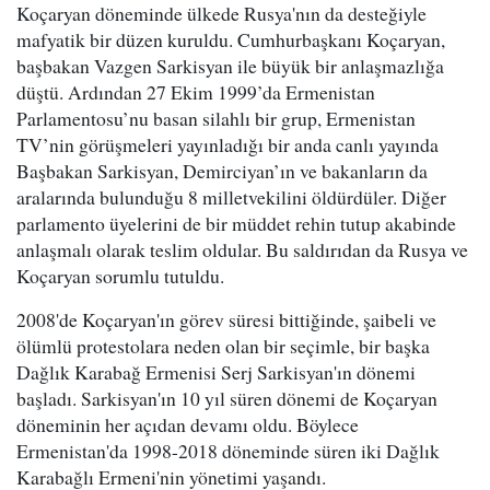
Koçaryan döneminde ülkede Rusya'nın da desteğiyle
mafyatik bir düzen kuruldu. Cumhurbaşkanı Koçaryan,
başbakan Vazgen Sarkisyan ile büyük bir anlaşmazlığa
düştü. Ardından 27 Ekim 1999’da Ermenistan
Parlamentosu’nu basan silahlı bir grup, Ermenistan
TV’nin görüşmeleri yayınladığı bir anda canlı yayında
Başbakan Sarkisyan, Demirciyan’ın ve bakanların da
aralarında bulunduğu 8 milletvekilini öldürdüler. Diğer
parlamento üyelerini de bir müddet rehin tutup akabinde
anlaşmalı olarak teslim oldular. Bu saldırıdan da Rusya ve
Koçaryan sorumlu tutuldu.
2008'de Koçaryan'ın görev süresi bittiğinde, şaibeli ve
ölümlü protestolara neden olan bir seçimle, bir başka
Dağlık Karabağ Ermenisi Serj Sarkisyan'ın dönemi
başladı. Sarkisyan'ın 10 yıl süren dönemi de Koçaryan
döneminin her açıdan devamı oldu. Böylece
Ermenistan'da 1998-2018 döneminde süren iki Dağlık
Karabağlı Ermeni'nin yönetimi yaşandı.