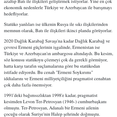
azaltıp Batı ile ilişkileri geliştirmek istiyorlar. Yine en çok
ekonomik nedenlerle Türkiye ve Azerbaycan ile barışmayı
hedefliyorlar.
Statüko yanlıları ise ülkenin Rusya ile sıkı ilişkilerinden
memnun olarak, Batı ile ilişkileri ikinci planda görüyorlar.
2020 Dağlık Karabağ Savaşı'na kadar Dağlık Karabağ ve
çevresi Ermeni güçlerinin işgalinde, Ermenistan ise
Türkiye ve Azerbaycan'ın ambargosu altındaydı. Bu kesim,
söz konusu statükoyu çözmeyi çok da gerekli görmüyor,
hatta karşı tarafın suçlamalarına göre bu statükodan
istifade ediyordu. Bu cenah "Ermeni Soykırımı"
iddialarını ve Ermeni milliyetçiliğini pragmatist cenahtan
çok daha fazla önemsiyor.
1991'deki bağımsızlıktan 1998'e kadar, pragmatist
kesimden Levon Ter-Petrosyan (1946-) cumhurbaşkanı
olmuştu. Ter-Petrosyan, Adanalı bir Ermeni ailenin
çocuğu olarak Suriye'nin Halep şehrinde doğmuştu.