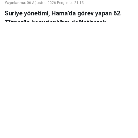
Yayınlanma:
06 Ağustos 2026 Perşembe 21:13
Suriye yönetimi, Hama'da görev yapan 62.
Tümen'in komutanlığını değiştirerek
Muhammed el Casim (Ebu Amşe) yerine Türk
vatandaşı Tuğgeneral Ömer Muhammed
Çiftçi'yi atadı.
Suriye yönetimi, orduda yürüttüğü yeniden yapılanma
kapsamında Hama merkezli 62. Tümen'in komutanlığında
değişikliğe gitti.
Türkiye doğumlu ve Esed rejiminin devrilmesinin
ardından Suriye vatandaşlığı alan Tuğgeneral Ömer
Muhammed Çiftçi, tümenin yeni komutanı olarak atandı.