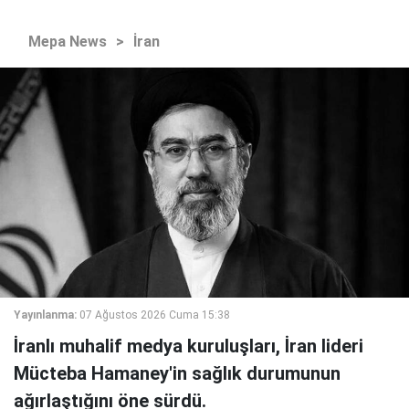
Mepa News
>
İran
Yayınlanma:
07 Ağustos 2026 Cuma 15:38
İranlı muhalif medya kuruluşları, İran lideri
Mücteba Hamaney'in sağlık durumunun
ağırlaştığını öne sürdü.