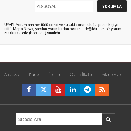
UYARI: Yorumların her türlü cezai ve hukuki sorumluluğu yazan kişiye
aittir. Mepa News, yapılan yorumlardan sorumlu değildir. Her bir yorum
600 karakterle (boşluklu) sınırlıdır.
Anasayfa
Künye
İletişim
Gizlilik İlkeleri
Sitene Ekle