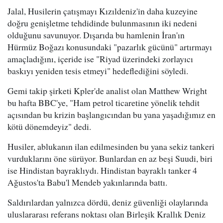
Jalal, Husilerin çatışmayı Kızıldeniz'in daha kuzeyine
doğru genişletme tehdidinde bulunmasının iki nedeni
olduğunu savunuyor. Dışarıda bu hamlenin İran'ın
Hürmüz Boğazı konusundaki "pazarlık gücünü" artırmayı
amaçladığını, içeride ise "Riyad üzerindeki zorlayıcı
baskıyı yeniden tesis etmeyi" hedeflediğini söyledi.
Gemi takip şirketi Kpler'de analist olan Matthew Wright
bu hafta BBC'ye, "Ham petrol ticaretine yönelik tehdit
açısından bu krizin başlangıcından bu yana yaşadığımız en
kötü dönemdeyiz" dedi.
Husiler, ablukanın ilan edilmesinden bu yana sekiz tankeri
vurduklarını öne sürüyor. Bunlardan en az beşi Suudi, biri
ise Hindistan bayraklıydı. Hindistan bayraklı tanker 4
Ağustos'ta Babu'l Mendeb yakınlarında battı.
Saldırılardan yalnızca dördü, deniz güvenliği olaylarında
uluslararası referans noktası olan Birleşik Krallık Deniz