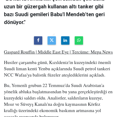
uzun bir güzergah kullanan altı tanker gibi
bazı Suudi gemileri Babu'l Mendeb'ten geri
dönüyor."
Gaspard Rouffin | Middle East Eye | Tercüme: Mepa News
Husiler çarşamba günü, Kızıldeniz'in kuzeyindeki önemli
Suudi liman kenti Yenbu açıklarında Suudi petrol tankeri
NCC Wafaa'ya balistik füzeler ateşlediklerini açıkladı.
Bu, Yemenli grubun 22 Temmuz'da Suudi Arabistan'a
yönelik abluka başlatmasından bu yana gerçekleştirdiği en
kuzeydeki saldırı oldu. Analistler, saldırıların kuzeye,
Mısır ve Süveyş Kanalı'na doğru kaymasının Körfez
krallığı üzerindeki ekonomik baskının artmasına yol
açacağı uyarısında bulunuyor.