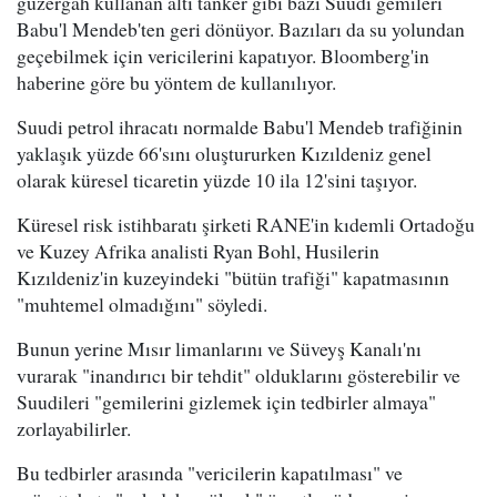
güzergah kullanan altı tanker gibi bazı Suudi gemileri
Babu'l Mendeb'ten geri dönüyor. Bazıları da su yolundan
geçebilmek için vericilerini kapatıyor. Bloomberg'in
haberine göre bu yöntem de kullanılıyor.
Suudi petrol ihracatı normalde Babu'l Mendeb trafiğinin
yaklaşık yüzde 66'sını oluştururken Kızıldeniz genel
olarak küresel ticaretin yüzde 10 ila 12'sini taşıyor.
Küresel risk istihbaratı şirketi RANE'in kıdemli Ortadoğu
ve Kuzey Afrika analisti Ryan Bohl, Husilerin
Kızıldeniz'in kuzeyindeki "bütün trafiği" kapatmasının
"muhtemel olmadığını" söyledi.
Bunun yerine Mısır limanlarını ve Süveyş Kanalı'nı
vurarak "inandırıcı bir tehdit" olduklarını gösterebilir ve
Suudileri "gemilerini gizlemek için tedbirler almaya"
zorlayabilirler.
Bu tedbirler arasında "vericilerin kapatılması" ve