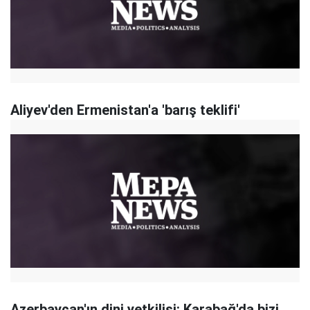
Aliyev'den Ermenistan'a 'barış teklifi'
Azerbaycan'ın dini yetkilisi: Karabağ'da bizi