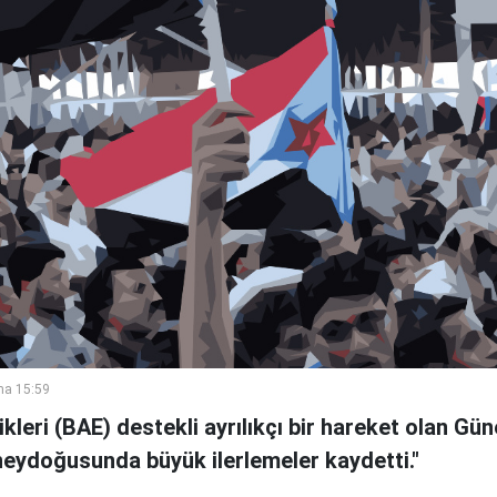
ma 15:59
likleri (BAE) destekli ayrılıkçı bir hareket olan G
eydoğusunda büyük ilerlemeler kaydetti."