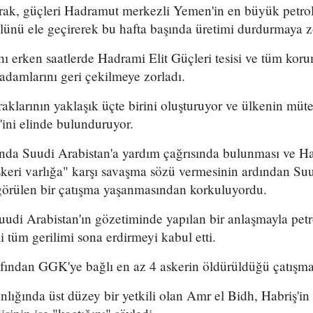
rak, güçleri Hadramut merkezli Yemen'in en büyük petrol 
lünü ele geçirerek bu hafta başında üretimi durdurmaya z
 erken saatlerde Hadrami Elit Güçleri tesisi ve tüm koru
 adamlarını geri çekilmeye zorladı.
larının yaklaşık üçte birini oluşturuyor ve ülkenin müte
'ini elinde bulunduruyor.
şında Suudi Arabistan'a yardım çağrısında bulunması ve H
skeri varlığa" karşı savaşma sözü vermesinin ardından Su
 görülen bir çatışma yaşanmasından korkuluyordu.
Suudi Arabistan'ın gözetiminde yapılan bir anlaşmayla petr
 tüm gerilimi sona erdirmeyi kabul etti.
afından GGK'ye bağlı en az 4 askerin öldürüldüğü çatışma
lığında üst düzey bir yetkili olan Amr el Bidh, Habriş'in 