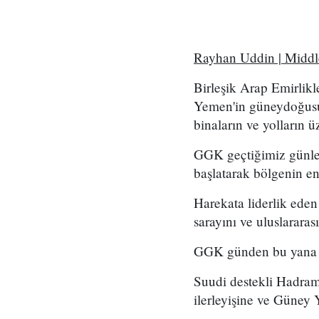
Rayhan Uddin | Middl
Birleşik Arap Emirlikl
Yemen'in güneydoğusu
binaların ve yolların ü
GGK geçtiğimiz günler
başlatarak bölgenin en
Harekata liderlik ede
sarayını ve uluslararas
GGK günden bu yana H
Suudi destekli Hadramu
ilerleyişine ve Güney 