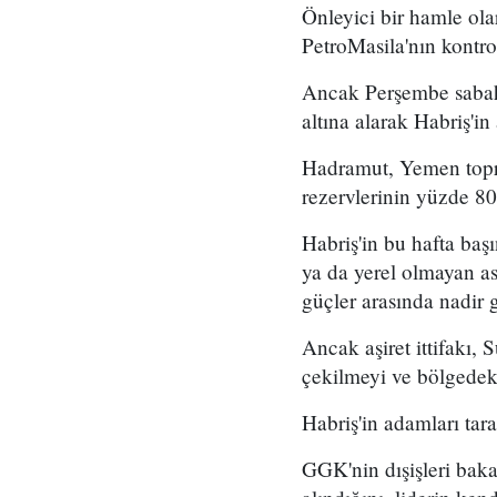
Önleyici bir hamle ola
PetroMasila'nın kontro
Ancak Perşembe sabahı
altına alarak Habriş'in
Hadramut, Yemen toprak
rezervlerinin yüzde 80
Habriş'in bu hafta ba
ya da yerel olmayan a
güçler arasında nadir
Ancak aşiret ittifakı, 
çekilmeyi ve bölgedeki
Habriş'in adamları tar
GGK'nin dışişleri bakan