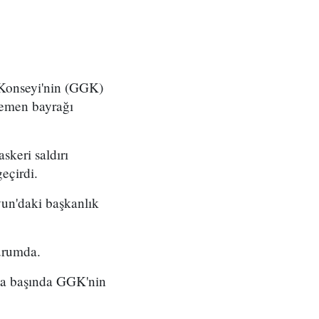
ş Konseyi'nin (GGK)
emen bayrağı
keri saldırı
eçirdi.
un'daki başkanlık
urumda.
fta başında GGK'nin