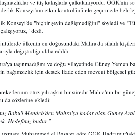
aşmazlıklar ve itiş kakışlarla çalkalanıyordu. GGK'nin s
derlik Konseyi'nin etkin kontrolünü ele geçirmede belirleyi
lik Konseyi'de "hiçbir şeyin değişmediğini" söyledi ve 
çalışıyoruz," dedi.
rüntülerde ülkenin en doğusundaki Mahra'da silahlı kişile
yla değiştirdiği iddia edildi.
a'ya taşınmadığını ve doğu vilayetinde Güney Yemen ba
inin bağımsızlık için destek ifade eden mevcut bölgesel gü
reketlerinin otuz yılı aşkın bir süredir Mahra'nın bir gün
 da sözlerine ekledi:
ımız Babu'l Mendeb'den Mahra'ya kadar olan Güney Arabi
ek. Hedefimiz budur."
en uzmanı Muhammed el Başa'ya göre GGK Hadramut'taki 