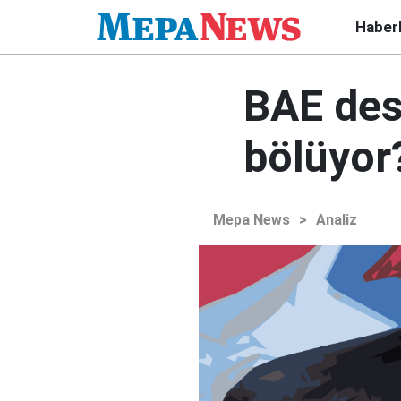
Haber
BAE dest
bölüyor
Mepa News
>
Analiz