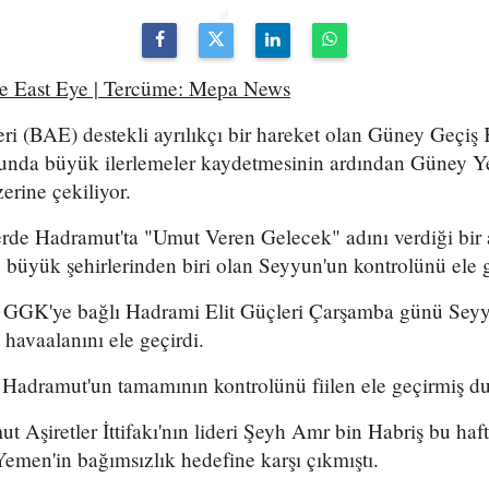
e East Eye | Tercüme: Mepa News
eri (BAE) destekli ayrılıkçı bir hareket olan Güney Geçi
nda büyük ilerlemeler kaydetmesinin ardından Güney Y
zerine çekiliyor.
de Hadramut'ta "Umut Veren Gelecek" adını verdiği bir as
 büyük şehirlerinden biri olan Seyyun'un kontrolünü ele g
n GGK'ye bağlı Hadrami Elit Güçleri Çarşamba günü Seyy
ı havaalanını ele geçirdi.
adramut'un tamamının kontrolünü fiilen ele geçirmiş d
t Aşiretler İttifakı'nın lideri Şeyh Amr bin Habriş bu ha
Yemen'in bağımsızlık hedefine karşı çıkmıştı.