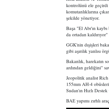
kontrolünü ele geçirdi
komutanlıklarına çıkan 
şekilde yönetiyor.
Başa "El Abr'ın kaybı
da ortadan kaldırıyor" 
GGK'nin dışişleri baka
gibi aşırılık yanlısı ör
Bakanlık, harekatın so
ardından geldiğini" s
Jeopolitik analist Ric
155mm AH-4 obüslerin 
Sudan'ın Hızlı Destek G
BAE yapımı zırhlı araç