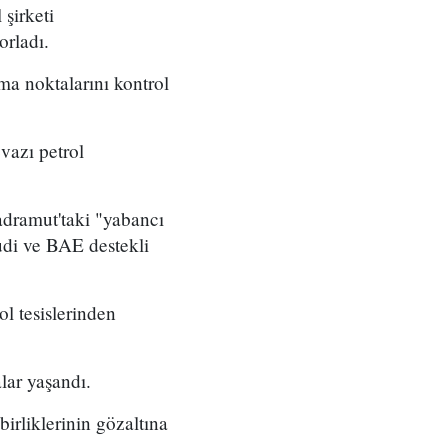
şirketi
orladı.
ma noktalarını kontrol
vazı petrol
adramut'taki "yabancı
udi ve BAE destekli
ol tesislerinden
lar yaşandı.
birliklerinin gözaltına