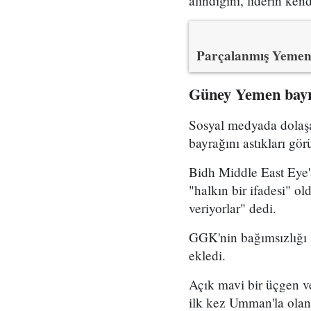
alındığını, liderin kend
Parçalanmış Yemen'
Güney Yemen bayr
Sosyal medyada dolaşa
bayrağını astıkları gör
Bidh Middle East Eye'
"halkın bir ifadesi" ol
veriyorlar" dedi.
GGK'nin bağımsızlığı z
ekledi.
Açık mavi bir üçgen v
ilk kez Umman'la olan 