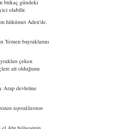
on birkaç gündeki
ci olabilir.
"Tüm hükümet Aden'de.
rin Yemen bayraklarını
yrakları çeken
çlere ait olduğunu
ey Arap devletine
stan topraklarının
el Abr bölgesinin