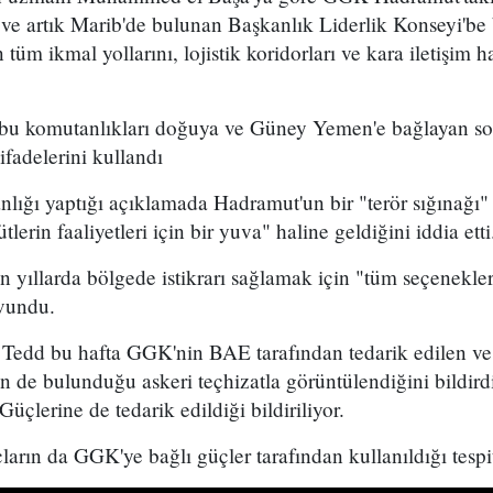
 ve artık Marib'de bulunan Başkanlık Liderlik Konseyi'be
tüm ikmal yollarını, lojistik koridorları ve kara iletişim ha
 bu komutanlıkları doğuya ve Güney Yemen'e bağlayan son
ifadelerini kullandı
nlığı yaptığı açıklamada Hadramut'un bir "terör sığınağı
gütlerin faaliyetleri için bir yuva" haline geldiğini iddia etti
n yıllarda bölgede istikrarı sağlamak için "tüm seçenekle
avundu.
h Tedd bu hafta GGK'nin BAE tarafından tedarik edilen ve
de bulunduğu askeri teçhizatla görüntülendiğini bildirdi
üçlerine de tedarik edildiği bildiriliyor.
ların da GGK'ye bağlı güçler tarafından kullanıldığı tespit