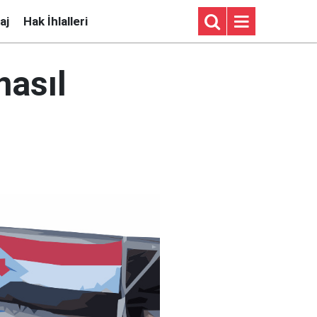
aj
Hak İhlalleri
nasıl