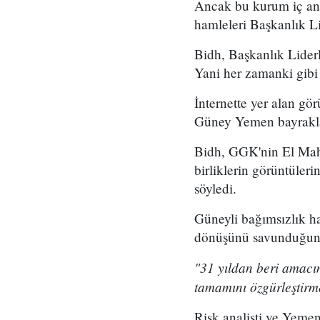
Ancak bu kurum iç anl
hamleleri Başkanlık Li
Bidh, Başkanlık Lider
Yani her zamanki gibi 
İnternette yer alan gö
Güney Yemen bayrakları
Bidh, GGK'nin El Mahr
birliklerin görüntüler
söyledi.
Güneyli bağımsızlık ha
dönüşünü savunduğunu
"31 yıldan beri amac
tamamını özgürleştirm
Risk analisti ve Yem