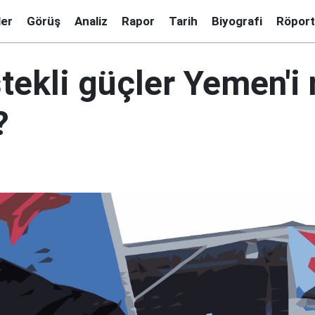
ler
Görüş
Analiz
Rapor
Tarih
Biyografi
Röport
ekli güçler Yemen'i 
?