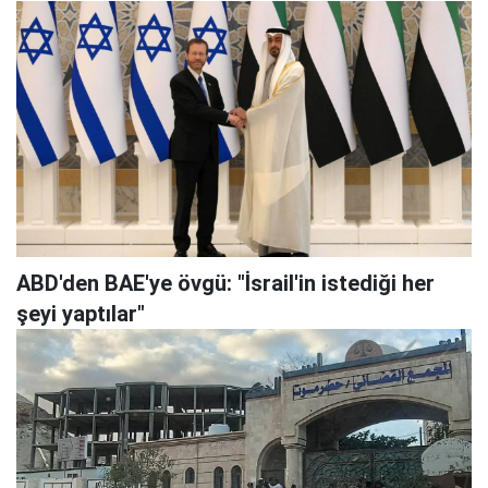
ABD'den BAE'ye övgü: "İsrail'in istediği her
şeyi yaptılar"