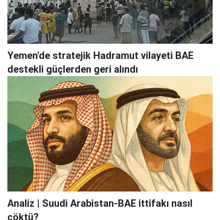
Yemen'de stratejik Hadramut vilayeti BAE
destekli güçlerden geri alındı
Analiz | Suudi Arabistan-BAE ittifakı nasıl
çöktü?