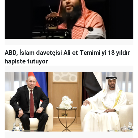
ABD, İslam davetçisi Ali et Temimi'yi 18 yıldır
hapiste tutuyor