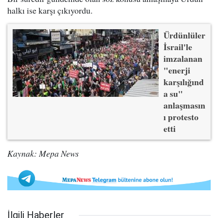
halkı ise karşı çıkıyordu.
Ürdünlüler
İsrail'le
imzalanan
"enerji
karşılığınd
a su"
anlaşmasın
ı protesto
etti
Kaynak: Mepa News
İlgili Haberler