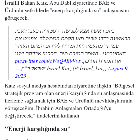
İsrailli Bakan Katz, Abu Dabi ziyaretinde BAE ve
Ürdünlü yetkililerle "enerji karşılığında su" anlaşmasını
görüşecek.
ביום ראשון אצא לפגישה היסטורית באבו דאבי,
הראשונה בדרג שרים מאז הקמת הממשלה. אפגוש את
עמיתיי מהאמירויות ומירדן לקידום המיזם האזורי
האסטרטגי - חשמל תמורת מים. הסכמי אברהם ישנו
pic.twitter.com/cWoQ4B9Vvz
את המזרח התיכון.
— ישראל כ”ץ Israel Katz (@Israel_katz)
August 9,
2023
Katz sosyal medya hesabından ziyaretine ilişkin "Bölgesel
stratejik program olan enerji karşılığında su anlaşmasında
ilerleme sağlamak için BAE ve Ürdünlü mevkidaşlarımla
görüşeceğim. İbrahim Anlaşmaları Ortadoğu'yu
değiştirecek." ifadelerini kullandı.
"Enerji karşılığında su"