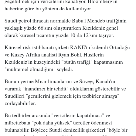
geçebilmek için vericilerini kapatıyor. Bloomberg'in
haberine göre bu yöntem de kullanılıyor.
Suudi petrol ihracatı normalde Babu'l Mendeb trafiğinin
yaklaşık yüzde 66'sını oluştururken Kızıldeniz genel
olarak küresel ticaretin yüzde 10 ila 12'sini taşıyor.
Küresel risk istihbaratı şirketi RANE'in kıdemli Ortadoğu
ve Kuzey Afrika analisti Ryan Bohl, Husilerin
Kızıldeniz'in kuzeyindeki "bütün trafiği" kapatmasının
"muhtemel olmadığını" söyledi.
Bunun yerine Mısır limanlarını ve Süveyş Kanalı'nı
vurarak "inandırıcı bir tehdit" olduklarını gösterebilir ve
Suudileri "gemilerini gizlemek için tedbirler almaya"
zorlayabilirler.
Bu tedbirler arasında "vericilerin kapatılması" ve
mürettebata "çok daha yüksek" ücretler ödenmesi
bulunabilir. Böylece Suudi denizcilik şirketleri "böyle bir