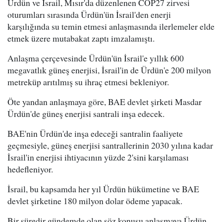
Ürdün ve İsrail, Mısır'da düzenlenen COP27 zirvesi
oturumları sırasında Ürdün'ün İsrail'den enerji
karşılığında su temin etmesi anlaşmasında ilerlemeler elde
etmek üzere mutabakat zaptı imzalamıştı.
Anlaşma çerçevesinde Ürdün'ün İsrail'e yıllık 600
megavatlık güneş enerjisi, İsrail'in de Ürdün'e 200 milyon
metreküp arıtılmış su ihraç etmesi bekleniyor.
Öte yandan anlaşmaya göre, BAE devlet şirketi Masdar
Ürdün'de güneş enerjisi santrali inşa edecek.
BAE'nin Ürdün'de inşa edeceği santralin faaliyete
geçmesiyle, güneş enerjisi santrallerinin 2030 yılına kadar
İsrail'in enerjisi ihtiyacının yüzde 2'sini karşılaması
hedefleniyor.
İsrail, bu kapsamda her yıl Ürdün hükümetine ve BAE
devlet şirketine 180 milyon dolar ödeme yapacak.
Bir süredir gündemde olan söz konusu anlaşmaya Ürdün