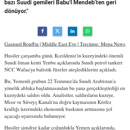
bazı Suudi gemileri Babu'l Mendeb'ten geri
dönüyor."
Gaspard Rouffin | Middle East Eye | Tercüme: Mepa News
Husiler çarşamba günü, Kızıldeniz'in kuzeyindeki önemli
Suudi liman kenti Yenbu açıklarında Suudi petrol tankeri
NCC Wafaa'ya balistik füzeler ateşlediklerini açıkladı.
Bu, Yemenli grubun 22 Temmuz'da Suudi Arabistan'a
yönelik abluka başlatmasından bu yana gerçekleştirdiği en
kuzeydeki saldırı oldu. Analistler, saldırıların kuzeye,
Mısır ve Süveyş Kanalı'na doğru kaymasının Körfez
krallığı üzerindeki ekonomik baskının artmasına yol
açacağı uyarısında bulunuyor.
Husiler şimdiye kadar çoğunlukla Yemen açıklarında,