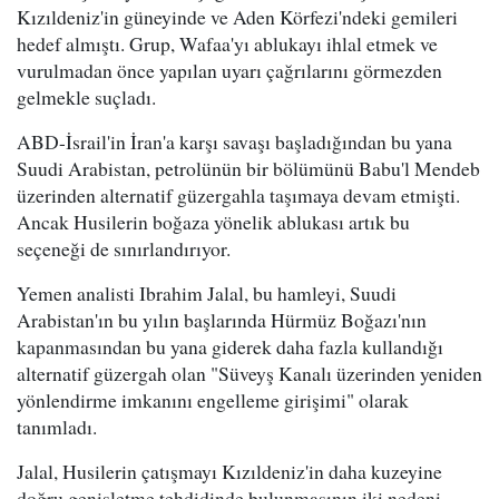
Kızıldeniz'in güneyinde ve Aden Körfezi'ndeki gemileri
hedef almıştı. Grup, Wafaa'yı ablukayı ihlal etmek ve
vurulmadan önce yapılan uyarı çağrılarını görmezden
gelmekle suçladı.
ABD-İsrail'in İran'a karşı savaşı başladığından bu yana
Suudi Arabistan, petrolünün bir bölümünü Babu'l Mendeb
üzerinden alternatif güzergahla taşımaya devam etmişti.
Ancak Husilerin boğaza yönelik ablukası artık bu
seçeneği de sınırlandırıyor.
Yemen analisti Ibrahim Jalal, bu hamleyi, Suudi
Arabistan'ın bu yılın başlarında Hürmüz Boğazı'nın
kapanmasından bu yana giderek daha fazla kullandığı
alternatif güzergah olan "Süveyş Kanalı üzerinden yeniden
yönlendirme imkanını engelleme girişimi" olarak
tanımladı.
Jalal, Husilerin çatışmayı Kızıldeniz'in daha kuzeyine
doğru genişletme tehdidinde bulunmasının iki nedeni