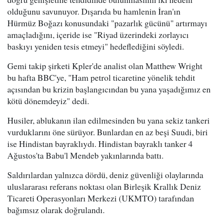
olduğunu savunuyor. Dışarıda bu hamlenin İran'ın
Hürmüz Boğazı konusundaki "pazarlık gücünü" artırmayı
amaçladığını, içeride ise "Riyad üzerindeki zorlayıcı
baskıyı yeniden tesis etmeyi" hedeflediğini söyledi.
Gemi takip şirketi Kpler'de analist olan Matthew Wright
bu hafta BBC'ye, "Ham petrol ticaretine yönelik tehdit
açısından bu krizin başlangıcından bu yana yaşadığımız en
kötü dönemdeyiz" dedi.
Husiler, ablukanın ilan edilmesinden bu yana sekiz tankeri
vurduklarını öne sürüyor. Bunlardan en az beşi Suudi, biri
ise Hindistan bayraklıydı. Hindistan bayraklı tanker 4
Ağustos'ta Babu'l Mendeb yakınlarında battı.
Saldırılardan yalnızca dördü, deniz güvenliği olaylarında
uluslararası referans noktası olan Birleşik Krallık Deniz
Ticareti Operasyonları Merkezi (UKMTO) tarafından
bağımsız olarak doğrulandı.