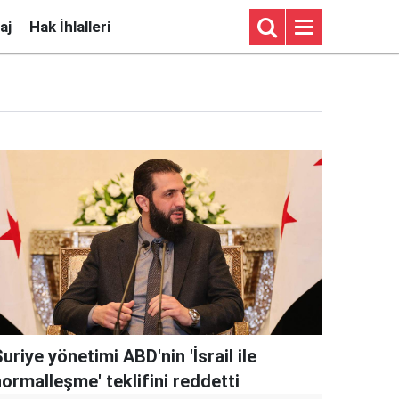
aj
Hak İhlalleri
uriye yönetimi ABD'nin 'İsrail ile
ormalleşme' teklifini reddetti