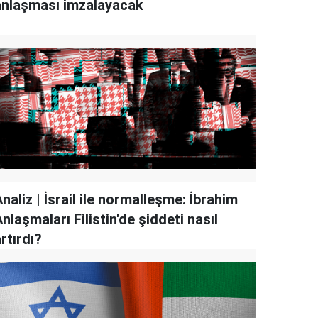
anlaşması imzalayacak
naliz | İsrail ile normalleşme: İbrahim
nlaşmaları Filistin'de şiddeti nasıl
rtırdı?