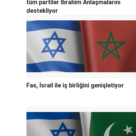
tüm partiler İbrahim Anlaşmalarını
destekliyor
Fas, İsrail ile iş birliğini genişletiyor