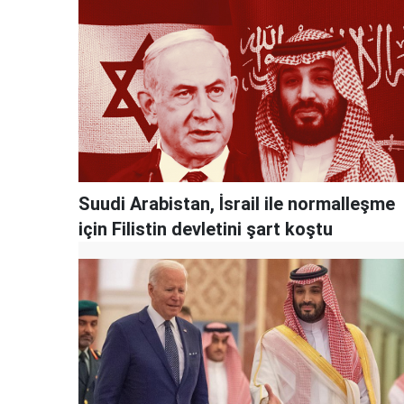
Suudi Arabistan, İsrail ile normalleşme
için Filistin devletini şart koştu