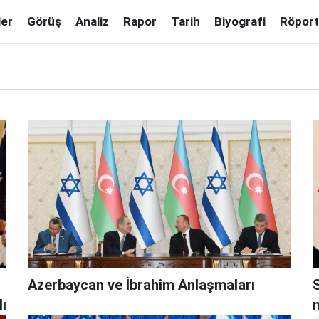
ler
Görüş
Analiz
Rapor
Tarih
Biyografi
Röport
Azerbaycan ve İbrahim Anlaşmaları
S
lı
n