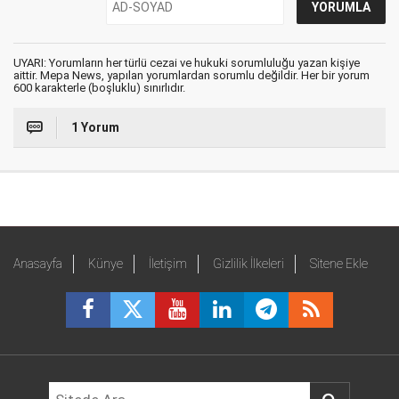
UYARI: Yorumların her türlü cezai ve hukuki sorumluluğu yazan kişiye
aittir. Mepa News, yapılan yorumlardan sorumlu değildir. Her bir yorum
600 karakterle (boşluklu) sınırlıdır.
1 Yorum
Anasayfa
Künye
İletişim
Gizlilik İlkeleri
Sitene Ekle