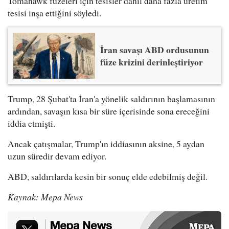
Tomahawk füzeleri için tesisler dahil daha fazla üretim
tesisi inşa ettiğini söyledi.
İran savaşı ABD ordusunun
füze krizini derinleştiriyor
Trump, 28 Şubat'ta İran'a yönelik saldırının başlamasının
ardından, savaşın kısa bir süre içerisinde sona ereceğini
iddia etmişti.
Ancak çatışmalar, Trump'ın iddiasının aksine, 5 aydan
uzun süredir devam ediyor.
ABD, saldırılarda kesin bir sonuç elde edebilmiş değil.
Kaynak: Mepa News