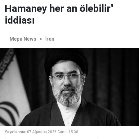
Hamaney her an ölebilir"
iddiası
Mepa News
>
İran
Yayınlanma:
07 Ağustos 2026 Cuma 15:38