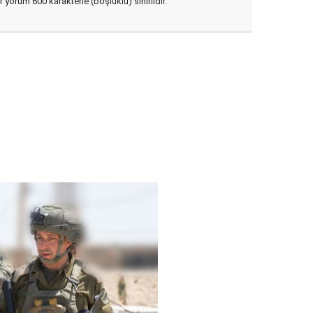
yorum 600 karakterle (boşluklu) sınırlıdır.