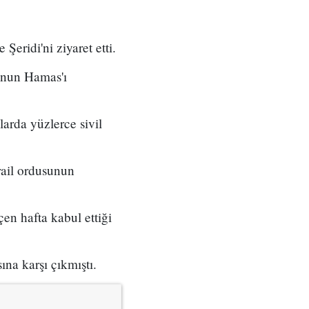
eridi'ni ziyaret etti.
unun Hamas'ı
larda yüzlerce sivil
srail ordusunun
en hafta kabul ettiği
ına karşı çıkmıştı.