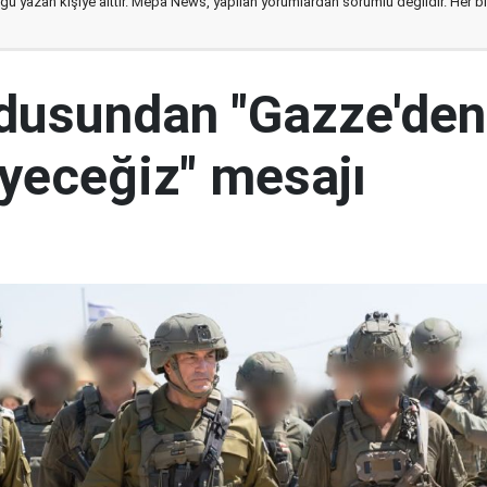
ğu yazan kişiye aittir. Mepa News, yapılan yorumlardan sorumlu değildir. Her bir 
ordusundan "Gazze'den
yeceğiz" mesajı