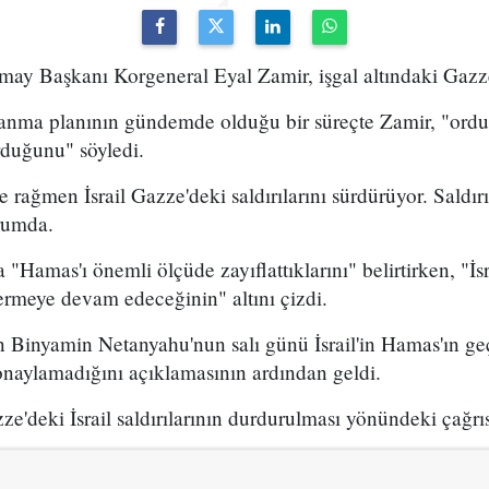
may Başkanı Korgeneral Eyal Zamir, işgal altındaki Gazze Ş
lanma planının gündemde olduğu bir süreçte Zamir, "ord
rduğunu" söyledi.
rağmen İsrail Gazze'deki saldırılarını sürdürüyor. Saldırı
rumda.
a "Hamas'ı önemli ölçüde zayıflattıklarını" belirtirken, "İ
ermeye devam edeceğinin" altını çizdi.
 Binyamin Netanyahu'nun salı günü İsrail'in Hamas'ın geç
onaylamadığını açıklamasının ardından geldi.
e'deki İsrail saldırılarının durdurulması yönündeki çağrıs