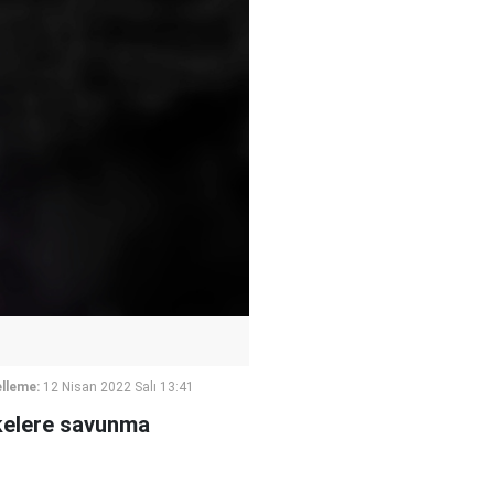
lleme:
12 Nisan 2022 Salı 13:41
ülkelere savunma