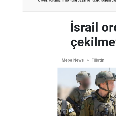
UYARI: Yorumların her türlü cezai ve hukuki sorumlulu
İsrail 
çekilme
Mepa News
>
Filistin