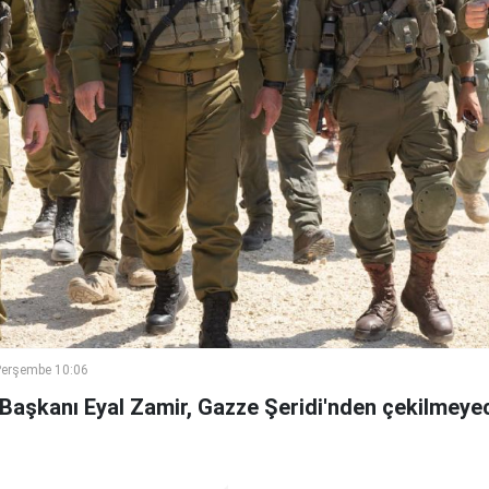
Perşembe 10:06
 Başkanı Eyal Zamir, Gazze Şeridi'nden çekilmeyec