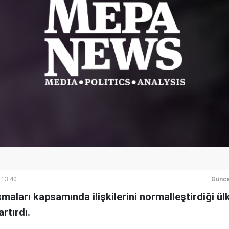
 13:40
Günce
aşmaları kapsamında ilişkilerini normalleştirdiği 
artırdı.