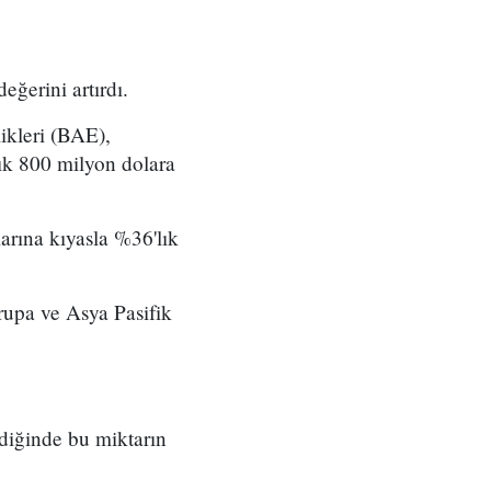
eğerini artırdı.
likleri (BAE),
şık 800 milyon dolara
arına kıyasla %36'lık
rupa ve Asya Pasifik
ndiğinde bu miktarın