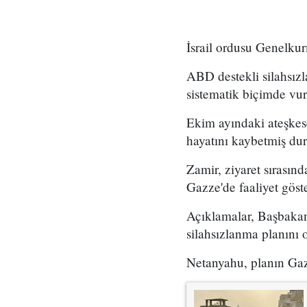
İsrail ordusu Genelkur
ABD destekli silahsız
sistematik biçimde vu
Ekim ayındaki ateşkese 
hayatını kaybetmiş du
Zamir, ziyaret sırasınd
Gazze'de faaliyet göst
Açıklamalar, Başbakan
silahsızlanma planını 
Netanyahu, planın Gazz