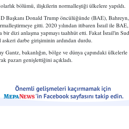
larlık bölümü, ilişkilerin normalleştiği ülkelere yapıldı.
 ABD Başkanı Donald Trump öncülüğünde (BAE), Bahreyn, 
ormalleştirmeye gitti. 2020 yılından itibaren İsrail ile BAE
a bir dizi anlaşma yapmayı taahhüt etti. Fakat İsrail'in Su
yıl askeri darbe girişiminin ardından durdu.
Gantz, bakanlığın, bölge ve dünya çapındaki ülkelerle 
rak pazarı genişlettiğini açıkladı.