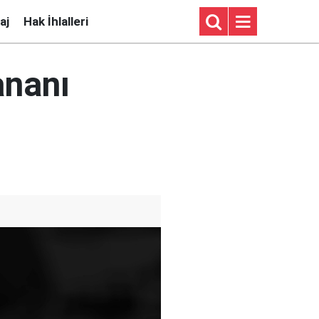
aj
Hak İhlalleri
ananı