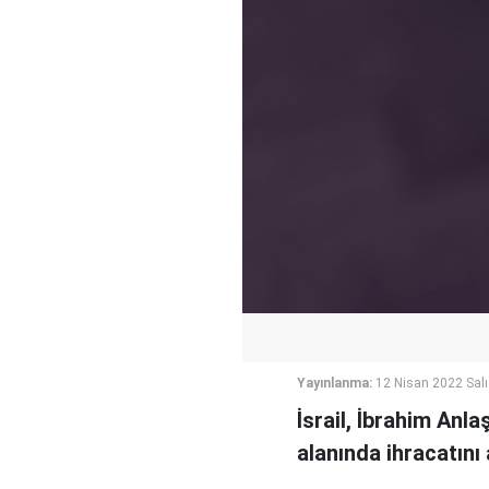
Yayınlanma:
12 Nisan 2022 Salı
İsrail, İbrahim Anl
alanında ihracatını 