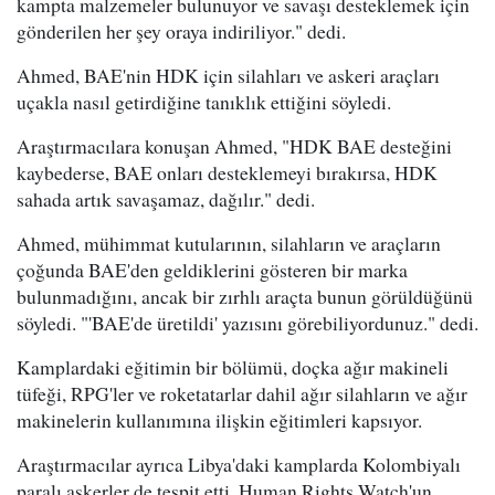
kampta malzemeler bulunuyor ve savaşı desteklemek için
gönderilen her şey oraya indiriliyor." dedi.
Ahmed, BAE'nin HDK için silahları ve askeri araçları
uçakla nasıl getirdiğine tanıklık ettiğini söyledi.
Araştırmacılara konuşan Ahmed, "HDK BAE desteğini
kaybederse, BAE onları desteklemeyi bırakırsa, HDK
sahada artık savaşamaz, dağılır." dedi.
Ahmed, mühimmat kutularının, silahların ve araçların
çoğunda BAE'den geldiklerini gösteren bir marka
bulunmadığını, ancak bir zırhlı araçta bunun görüldüğünü
söyledi. "'BAE'de üretildi' yazısını görebiliyordunuz." dedi.
Kamplardaki eğitimin bir bölümü, doçka ağır makineli
tüfeği, RPG'ler ve roketatarlar dahil ağır silahların ve ağır
makinelerin kullanımına ilişkin eğitimleri kapsıyor.
Araştırmacılar ayrıca Libya'daki kamplarda Kolombiyalı
paralı askerler de tespit etti. Human Rights Watch'un