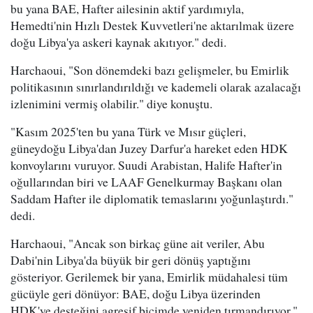
bu yana BAE, Hafter ailesinin aktif yardımıyla,
Hemedti'nin Hızlı Destek Kuvvetleri'ne aktarılmak üzere
doğu Libya'ya askeri kaynak akıtıyor." dedi.
Harchaoui, "Son dönemdeki bazı gelişmeler, bu Emirlik
politikasının sınırlandırıldığı ve kademeli olarak azalacağı
izlenimini vermiş olabilir." diye konuştu.
"Kasım 2025'ten bu yana Türk ve Mısır güçleri,
güneydoğu Libya'dan Juzey Darfur'a hareket eden HDK
konvoylarını vuruyor. Suudi Arabistan, Halife Hafter'in
oğullarından biri ve LAAF Genelkurmay Başkanı olan
Saddam Hafter ile diplomatik temaslarını yoğunlaştırdı."
dedi.
Harchaoui, "Ancak son birkaç güne ait veriler, Abu
Dabi'nin Libya'da büyük bir geri dönüş yaptığını
gösteriyor. Gerilemek bir yana, Emirlik müdahalesi tüm
gücüyle geri dönüyor: BAE, doğu Libya üzerinden
HDK'ye desteğini agresif biçimde yeniden tırmandırıyor."