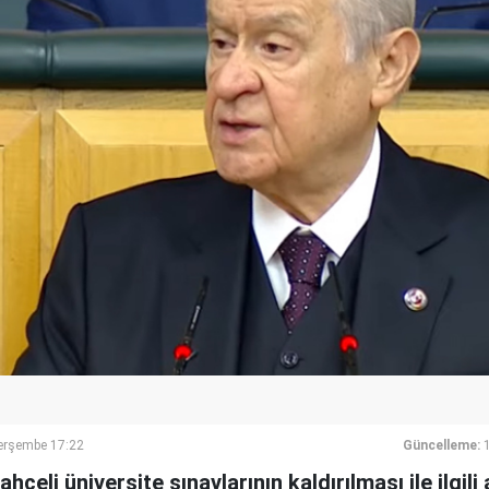
erşembe 17:22
Güncelleme:
hçeli üniversite sınavlarının kaldırılması ile ilgil