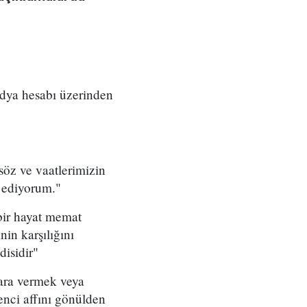
medya hesabı üzerinden
 söz ve vaatlerimizin
i ediyorum."
bir hayat memat
in karşılığını
disidir"
 ara vermek veya
enci affını gönülden