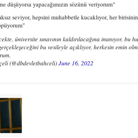
e ne düşüyorsa yapacağımızın sözünü veriyorum"
lıksız seviyor, hepsini muhabbetle kucaklıyor, her birisi
 öpüyorum"
cekte, üniversite sınavının kaldırılacağına inanıyor, bu hu
gerçekleşeceğini bu vesileyle açıklıyor, herkesin emin olm
orum.
çeli (@dbdevletbahceli)
June 16, 2022