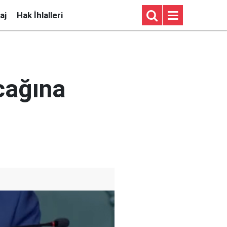
aj
Hak İhlalleri
acağına