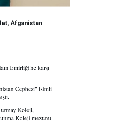
at, Afganistan
am Emirliği'ne karşı
istan Cephesi" isimli
ştı.
Kurmay Koleji,
avunma Koleji mezunu