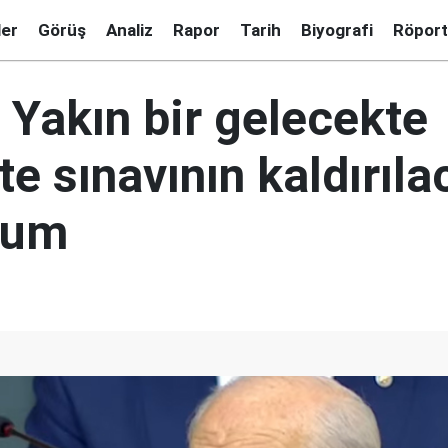
ler
Görüş
Analiz
Rapor
Tarih
Biyografi
Röport
 Yakın bir gelecekte
te sınavının kaldırıl
rum