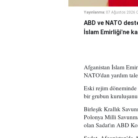
Yayınlanma:
07 Ağustos 2026 
ABD ve NATO deste
İslam Emirliği'ne k
Afganistan İslam Emirl
NATO'dan yardım talep
Eski rejim döneminde 
bir grubun kuruluşunu 
Birleşik Krallık Savu
Polonya Milli Savunm
olan Sadat'ın ABD Kong
Sadat, Afganistan'da A