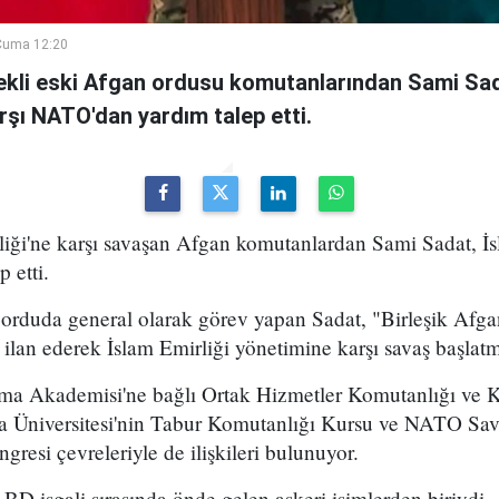
Cuma 12:20
kli eski Afgan ordusu komutanlarından Sami Sad
arşı NATO'dan yardım talep etti.
iği'ne karşı savaşan Afgan komutanlardan Sami Sadat, İsl
 etti.
orduda general olarak görev yapan Sadat, "Birleşik Afgan
ilan ederek İslam Emirliği yönetimine karşı savaş başlatmı
nma Akademisi'ne bağlı Ortak Hizmetler Komutanlığı ve 
a Üniversitesi'nin Tabur Komutanlığı Kursu ve NATO S
resi çevreleriyle de ilişkileri bulunuyor.
BD işgali sırasında önde gelen askeri isimlerden biriydi.