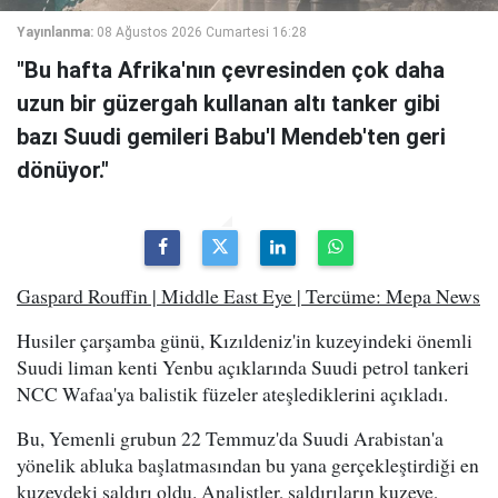
Yayınlanma:
08 Ağustos 2026 Cumartesi 16:28
"Bu hafta Afrika'nın çevresinden çok daha
uzun bir güzergah kullanan altı tanker gibi
bazı Suudi gemileri Babu'l Mendeb'ten geri
dönüyor."
Gaspard Rouffin | Middle East Eye | Tercüme: Mepa News
Husiler çarşamba günü, Kızıldeniz'in kuzeyindeki önemli
Suudi liman kenti Yenbu açıklarında Suudi petrol tankeri
NCC Wafaa'ya balistik füzeler ateşlediklerini açıkladı.
Bu, Yemenli grubun 22 Temmuz'da Suudi Arabistan'a
yönelik abluka başlatmasından bu yana gerçekleştirdiği en
kuzeydeki saldırı oldu. Analistler, saldırıların kuzeye,