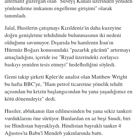
alternatif güzergah olan "Süveyş Kanalı üzerinden yeniden
yönlendirme imkanını engelleme girişimi" olarak
tanımladı.
Jalal, Husilerin çatışmayı Kızıldeniz'in daha kuzeyine
doğru genişletme tehdidinde bulunmasının iki nedeni
olduğunu savunuyor. Dışarıda bu hamlenin İran'ın
Hürmüz Boğazı konusundaki "pazarlık gücünü" artırmayı
amaçladığını, içeride ise "Riyad üzerindeki zorlayıcı
baskıyı yeniden tesis etmeyi" hedeflediğini söyledi.
Gemi takip şirketi Kpler'de analist olan Matthew Wright
bu hafta BBC'ye, "Ham petrol ticaretine yönelik tehdit
açısından bu krizin başlangıcından bu yana yaşadığımız en
kötü dönemdeyiz" dedi.
Husiler, ablukanın ilan edilmesinden bu yana sekiz tankeri
vurduklarını öne sürüyor. Bunlardan en az beşi Suudi, biri
ise Hindistan bayraklıydı. Hindistan bayraklı tanker 4
Ağustos'ta Babu'l Mendeb yakınlarında battı.