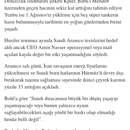
Denizcilik istihbaratı şirketi Kpler, Babu'l Mendeb
üzerinden geçen hacmin sekiz kat arttığını tahmin ediyor.
Yenbu ise 1 Ağustos'ta yükleme için beş süper tankerin
hazır bulunmasıyla tarihinin en yoğun günlerinden birini
yaşadı.
Husiler temmuz ayında Saudi Aramco tesislerini hedef
aldı ancak CEO Amin Nasser operasyonel veya mali
açıdan kayda değer bir etki yaşanmadığını söyledi.
Aramco salı günü, İran savaşının enerji fiyatlarını
yükseltmesi ve Suudi boru hatlarının Hürmüz'ü devre dışı
bırakarak taşıma sağlaması sayesinde ikinci çeyrek karının
yüzde 33 arttığını açıkladı.
Bohl'a göre "Suudi ihracatının büyük bir düşüş yaşayıp
yaşamayacağı veya bunun yalnızca uyum
sağlayabilecekleri aşağı yönlü bir baskı olup olmadığı
henüz belli değil".