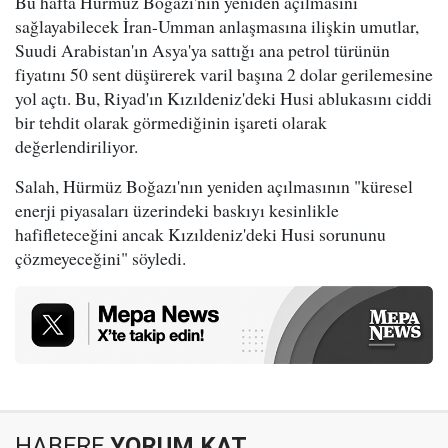
Bu hafta Hürmüz Boğazı'nın yeniden açılmasını
sağlayabilecek İran-Umman anlaşmasına ilişkin umutlar,
Suudi Arabistan'ın Asya'ya sattığı ana petrol türünün
fiyatını 50 sent düşürerek varil başına 2 dolar gerilemesine
yol açtı. Bu, Riyad'ın Kızıldeniz'deki Husi ablukasını ciddi
bir tehdit olarak görmediğinin işareti olarak
değerlendiriliyor.
Salah, Hürmüz Boğazı'nın yeniden açılmasının "küresel
enerji piyasaları üzerindeki baskıyı kesinlikle
hafifleteceğini ancak Kızıldeniz'deki Husi sorununu
çözmeyeceğini" söyledi.
HABERE
YORUM KAT