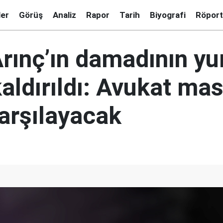
ler
Görüş
Analiz
Rapor
Tarih
Biyografi
Röport
rınç’ın damadının yur
aldırıldı: Avukat mas
karşılayacak