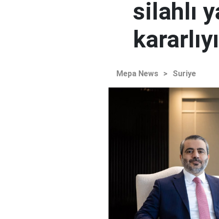
silahlı 
kararlıy
Mepa News
>
Suriye