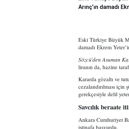
Arınç’ın damadı Ekre
Eski Türkiye Büyük Mi
damadı Ekrem Yeter’in 
Sözcü’den Asuman Kar
liranın da, hazine tara
Kararda gözaltı ve tut
cezalandırılması için 
gerekçesiyle delil yete
Savcılık beraate iti
Ankara Cumhuriyet Baş
istinafa başvurdu.