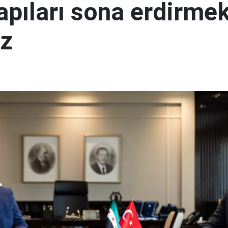
yapıları sona erdirme
ız