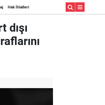
aj
Hak İhlalleri
t dışı
raflarını