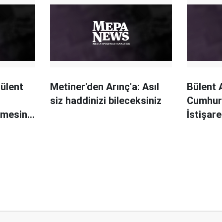
iyi olacak
ülent
Metiner'den Arınç'a: Asıl
Bülent 
siz haddinizi bileceksiniz
Cumhur
tmesine
İstişar