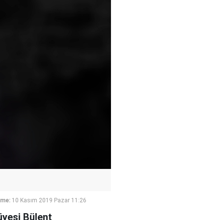
eme:
10 Kasım 2019 Pazar 11:26
üyesi Bülent