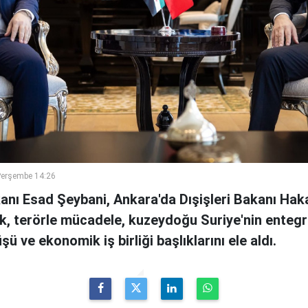
Perşembe 14:26
kanı Esad Şeybani, Ankara'da Dışişleri Bakanı Haka
, terörle mücadele, kuzeydoğu Suriye'nin entegr
ü ve ekonomik iş birliği başlıklarını ele aldı.