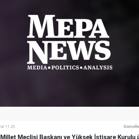
ar 11:25
Güncell
Millet Meclisi Başkanı ve Yüksek İstişare Kurulu 