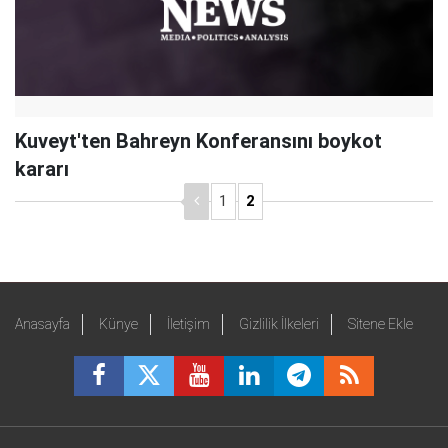
Kuveyt'ten Bahreyn Konferansını boykot
kararı​​​​​​​
1
2
Anasayfa
Künye
İletişim
Gizlilik İlkeleri
Sitene Ekle