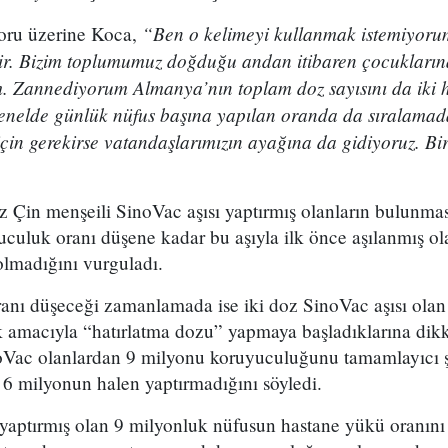
“Ben o kelimeyi kullanmak istemiyorum
i soru üzerine Koca,
ilir. Bizim toplumumuz doğduğu andan itibaren çocukları
m. Zannediyorum Almanya’nın toplam doz sayısını da iki h
enelde günlük nüfus başına yapılan oranda da sıralamada
için gerekirse vatandaşlarımızın ayağına da gidiyoruz. Bi
Çin menşeili SinoVac aşısı yaptırmış olanların bulunmasıy
culuk oranı düşene kadar bu aşıyla ilk önce aşılanmış ola
olmadığını vurguladı.
nı düşeceği zamanlamada ise iki doz SinoVac aşısı olan 
 amacıyla “hatırlatma dozu” yapmaya başladıklarına dik
oVac olanlardan 9 milyonu koruyuculuğunu tamamlayıcı ş
 6 milyonun halen yaptırmadığını söyledi.
yaptırmış olan 9 milyonluk nüfusun hastane yükü oranını