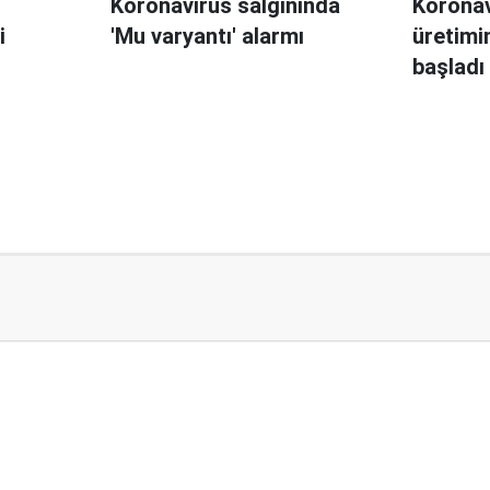
Koronavirüs salgınında
Koronav
i
'Mu varyantı' alarmı
üretimi
başladı