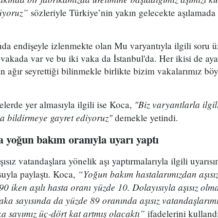
üyoruz”
sözleriyle Türkiye’nin yakın gelecekte aşılamada 
da endişeyle izlenmekte olan Mu varyantıyla ilgili soru
 vakada var ve bu iki vaka da İstanbul'da. Her ikisi de aya
n ağır seyrettiği bilinmekle birlikte bizim vakalarımız bö
"Biz varyantlarla ilgil
telerde yer almasıyla ilgili ise Koca,
a bildirmeye gayret ediyoruz"
demekle yetindi.
a yoğun bakım oranıyla uyarı yaptı
sız vatandaşlara yönelik aşı yaptırmalarıyla ilgili uyarısı
“Yoğun bakım hastalarımızdan aşısız 
uyla paylaştı. Koca,
90 iken aşılı hasta oranı yüzde 10. Dolayısıyla aşısız o
Vaka sayısında da yüzde 89 oranında aşısız vatandaşlarım
a sayımız üç-dört kat artmış olacaktı”
ifadelerini kulland