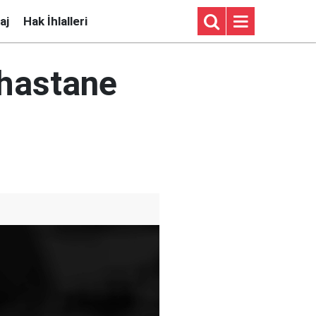
aj
Hak İhlalleri
 hastane