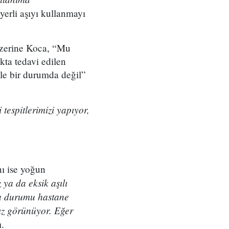
yerli aşıyı kullanmayı
 üzerine Koca, “Mu
kta tedavi edilen
yle bir durumda değil”
i tespitlerimizi yapıyor,
nı ise yoğun
ya da eksik aşılı
lma durumu hastane
ız görünüyor. Eğer
ı.