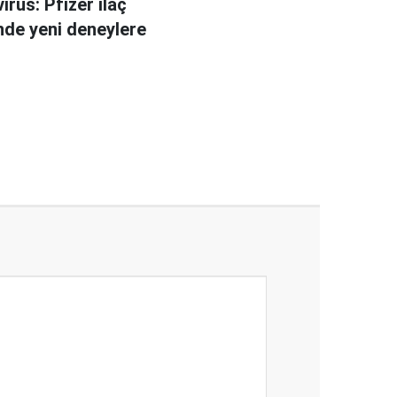
irüs: Pfizer ilaç
nde yeni deneylere