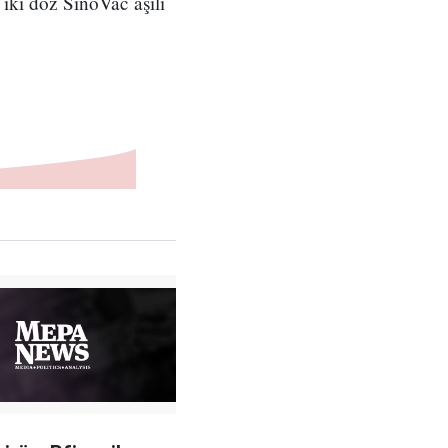
iki doz SinoVac aşılı