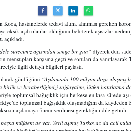
n Koca, hastanelerde tedavi altına alınması gereken koro
ya eksik aşılı olanlar olduğunu belirterek aşısızlar nedeni
u açıkladı.
ele sürecimiz açısından simge bir gün”
diyerek dün sade
n mensupları karşısına geçti ve soruları da yanıtlayarak 
eciyle ilgili detaylı bilgileri paylaştı.
“Aşılamada 100 milyon doza ulaşmış 
olarak gördüğünü
 birlik ve beraberliğimizi sağlayalım, lütfen hatırlatma do
eriyle toplumsal bağışıklık için herkese en kısa sürede aş
Türkiye’de toplumsal bağışıklık oluşmadığını da kaydeden
sizin aşılamaya önem verilmesi gerektiğini dile getirdi.
 başka müjdem de var. Yerli aşımız Turkovac da acil kul
akında bir fabrikamızda üretimine başladığımız aşımızı k