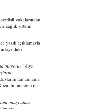
navirüsü vakalarından
yle sağlık sistemi
ce yazılı açıklamayla
Türkiye’deki
bulunuyoruz”
diye
zlarını
ı dozlarını tamamlama
 Koca, bu nedenle de
lanım onayı alma
ullanıma