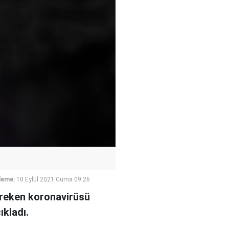
leme:
10 Eylül 2021 Cuma 09:26
ereken koronavirüsü
ıkladı.