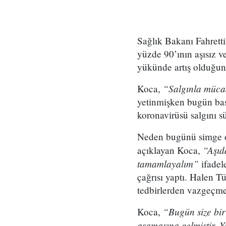
Sağlık Bakanı Fahretti
yüzde 90’ının aşısız ve
yükünde artış olduğun
“Salgınla mücad
Koca,
yetinmişken bugün bası
koronavirüsü salgını sür
Neden bugünü simge 
“Aşıda
açıklayan Koca,
tamamlayalım”
ifadel
çağrısı yaptı. Halen 
tedbirlerden vazgeçmek
“Bugün size bir
Koca,
aşamasına gelmiştir. Y