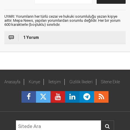
UYARI: Yorumların her türlü cezai ve hukuki sorumluluğu yazan kişiye
aittir. Mepa News, yapılan yorumlardan sorumlu değildir. Her bir yorum
600 karakterle (boşluklu) sınırlıdır.
1 Yorum
Anasayfa
Künye
İletişim
Gizlilik İlkeleri
Sitene Ekle