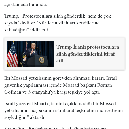
açıklamada bulundu.
Trump, "Protestoculara silah gönderdik, hem de çok
sayıda" dedi ve "Kürtlerin silahları kendilerine
sakladığını" iddia etti.
Trump İranlı protestoculara
silah gönderdiklerini itiraf
etti
İki Mossad yetkilisinin görevden alınması kararı, İsrail
güvenlik yapılanması içinde Mossad başkanı Roman
Gofman ve Netanyahu'ya karşı tepkiye yol açtı.
İsrail gazetesi Maariv, ismini açıklamadığı bir Mossad
yetkilisinin "başbakanın istihbarat teşkilatını mahvettiğini
söylediğini" aktardı.
Kaynağın, "Başbakanın ve siyasi yönetimin savaşı