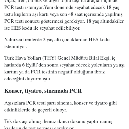
Uçak, tren, otobüs ve diğer toplu taşıma araçları için de
PCR testi isteniyor.Yeni dönemde seyahat edecek 18 yaş
üstü kişilerin aşı kartı veya son 48 saat içerisinde yapılmış
PCR testi sonucu göstermesi gerekiyor. 18 yaş altındakiler
ise HES kodu ile seyahat edilebiliyor.
Yalnızca trenlerde 2 yaş altı çocuklardan HES kodu
istenmiyor.
Türk Hava Yolları (THY) Genel Müdürü Bilal Ekşi, iç
hatlarda 6 Eylül`den sonra seyahat edecek yolcuların ya aşı
kartını ya da PCR testinin negatif olduğunu ibraz
edeceğini duyurmuştu.
Konser, tiyatro, sinemada PCR
Aşısızlara PCR testi şartı sinema, konser ve tiyatro gibi
etkinliklerde de geçerli oluoyr.
Tek doz aşı olmuş, henüz ikinci dozunu yaptırmamış
kişilerin de test vermesi gerekiyor.