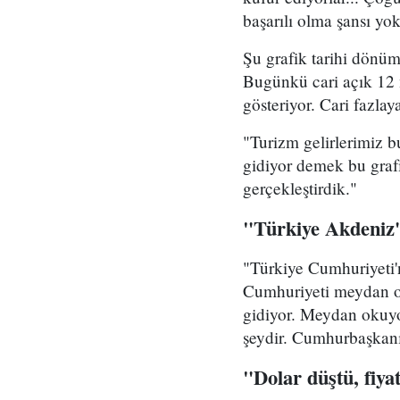
başarılı olma şansı yo
​Şu grafik tarihi dönü
Bugünkü cari açık 12 m
gösteriyor. Cari fazlay
​"Turizm gelirlerimiz 
gidiyor demek bu graf
gerçekleştirdik."
"Türkiye Akdeniz'
​"Türkiye Cumhuriyeti'
Cumhuriyeti meydan ok
gidiyor. Meydan okuyor.
şeydir. Cumhurbaşkanı
​"Dolar düştü, fiya