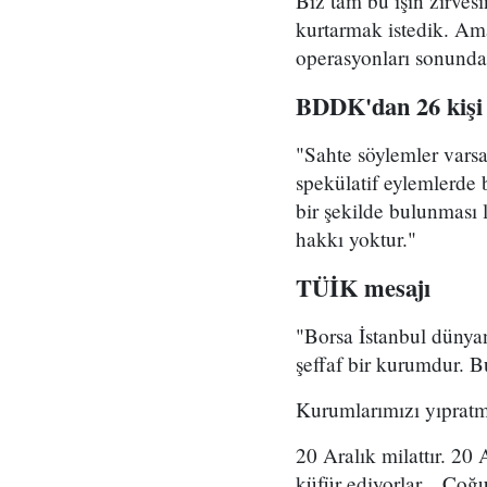
​Biz tam bu işin zirves
kurtarmak istedik. Ama
operasyonları sonunda 
​BDDK'dan 26 kişi
​"Sahte söylemler var
spekülatif eylemlerde
bir şekilde bulunması
hakkı yoktur."
​TÜİK mesajı
​"Borsa İstanbul dünya
şeffaf bir kurumdur. 
Kurumlarımızı yıpratma
​20 Aralık milattır. 20
küfür ediyorlar... Çoğ