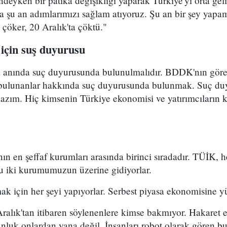
indeyken bir patika değişikliği yaparak Türkiye'yi orta gel
 şu an adımlarımızı sağlam atıyoruz. Şu an bir şey yapam
çöker, 20 Aralık'ta çöktü."
 için suş duyurusu
sa anında suç duyurusunda bulunulmalıdır. BDDK'nın göre
 bulunanlar hakkında suç duyurusunda bulunmak. Suç duy
 lazım. Hiç kimsenin Türkiye ekonomisi ve yatırımcıların
nın en şeffaf kurumları arasında birinci sıradadır. TÜİK, 
Bu iki kurumumuzun üzerine gidiyorlar.
k için her şeyi yapıyorlar. Serbest piyasa ekonomisine y
 Aralık'tan itibaren söylenenlere kimse bakmıyor. Hakaret e
unluk onlardan yana değil. İnsanları robot olarak gören 