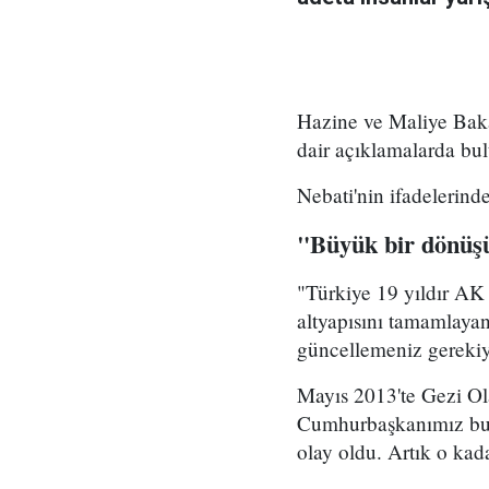
Hazine ve Maliye Bak
dair açıklamalarda bu
Nebati'nin ifadelerind
"​Büyük bir dönü
"​Türkiye 19 yıldır A
altyapısını tamamlayan
güncellemeniz gerekiyor
​Mayıs 2013'te Gezi Ol
Cumhurbaşkanımız bunu
olay oldu. Artık o kada