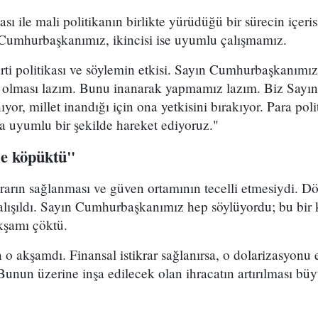
kası ile mali politikanın birlikte yürüdüğü bir sürecin içer
n Cumhurbaşkanımız, ikincisi ise uyumlu çalışmamız.
i politikası ve söylemin etkisi. Sayın Cumhurbaşkanımızı
olması lazım. Bunu inanarak yapmamız lazım. Biz Say
ıyor, millet inandığı için ona yetkisini bırakıyor. Para poli
a uyumlu bir şekilde hareket ediyoruz."
me köpüktü"
ikrarın sağlanması ve güven ortamının tecelli etmesiydi. Dö
çalışıldı. Sayın Cumhurbaşkanımız hep söylüyordu; bu bir
kşamı çöktü.
n o akşamdı. Finansal istikrar sağlanırsa, o dolarizasyonu
 Bunun üzerine inşa edilecek olan ihracatın artırılması bü