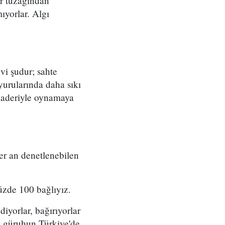
ir tuzağından
ıyorlar. Algı
vi şudur; sahte
urularında daha sıkı
 kaderiyle oynamaya
her an denetlenebilen
üzde 100 bağlıyız.
diyorlar, bağırıyorlar
bu güruhun Türkiye'de