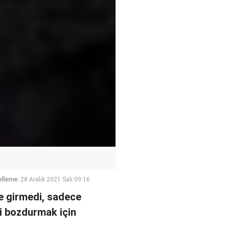
lleme:
28 Aralık 2021 Salı 09:16
ye girmedi, sadece
ni bozdurmak için