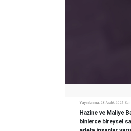
Yayınlanma:
28 Aralık 2021 Salı
Hazine ve Maliye B
binlerce bireysel sa
adeta insanlar yarış