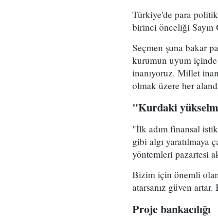
​Türkiye'de para politi
birinci önceliği Sayı
Seçmen şuna bakar part
kurumun uyum içinde 
inanıyoruz. Millet inan
olmak üzere her aland
​"Kurdaki yüksel
"​İlk adım finansal ist
gibi algı yaratılmaya 
yöntemleri pazartesi a
​Bizim için önemli ola
atarsanız güven artar.
Proje bankacılığı