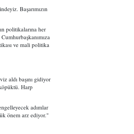
isindeyiz. Başarımızın
n politikalarına her
ın Cumhurbaşkanımıza
tikası ve mali politika
viz aldı başını gidiyor
 köpüktü. Harp
 engelleyecek adımlar
yük önem arz ediyor."