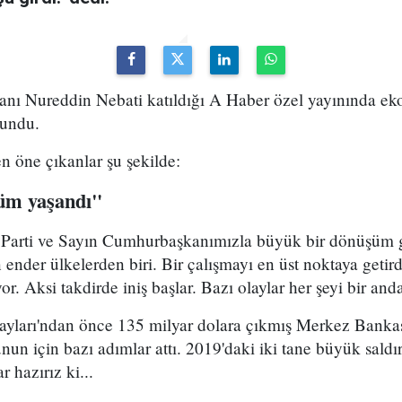
anı Nureddin Nebati katıldığı A Haber özel yayınında 
lundu.
en öne çıkanlar şu şekilde:
şüm yaşandı"
K Parti ve Sayın Cumhurbaşkanımızla büyük bir dönüşüm g
 ender ülkelerden biri. Bir çalışmayı en üst noktaya getir
. Aksi takdirde iniş başlar. Bazı olaylar her şeyi bir anda
ayları'ndan önce 135 milyar dolara çıkmış Merkez Bankası
n için bazı adımlar attı. 2019'daki iki tane büyük saldı
r hazırız ki...