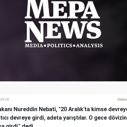
 08:58
Günce
akanı Nureddin Nebati, "20 Aralık'ta kimse devre
tıcı devreye girdi, adeta yarıştılar. O gece dövizi
a girdi." dedi.