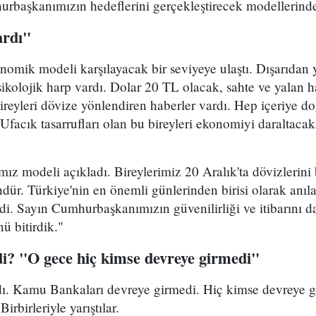
rbaşkanımızın hedeflerini gerçekleştirecek modellerinde
ardı"
nomik modeli karşılayacak bir seviyeye ulaştı. Dışarıdan y
 psikolojik harp vardı. Dolar 20 TL olacak, sahte ve yalan 
ireyleri dövize yönlendiren haberler vardı. Hep içeriye do
 Ufacık tasarrufları olan bu bireyleri ekonomiyi daraltacak
z modeli açıkladı. Bireylerimiz 20 Aralık'ta dövizlerini
ündür. Türkiye'nin en önemli günlerinden birisi olarak anı
girdi. Sayın Cumhurbaşkanımızın güvenilirliği ve itibarını
nü bitirdik."
ldi? "O gece hiç kimse devreye girmedi"
adı. Kamu Bankaları devreye girmedi. Hiç kimse devreye g
Birbirleriyle yarıştılar.