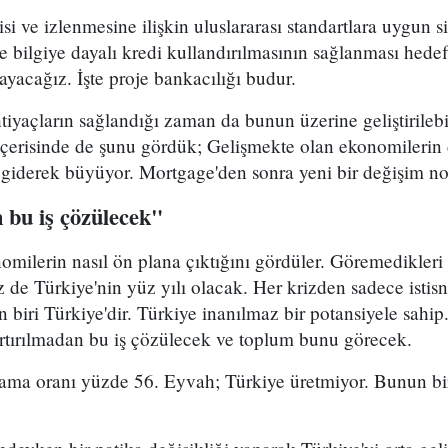
isi ve izlenmesine ilişkin uluslararası standartlara uygun 
 ve bilgiye dayalı kredi kullandırılmasının sağlanması hede
layacağız. İşte proje bankacılığı budur.
ihtiyaçların sağlandığı zaman da bunun üzerine geliştirileb
içerisinde de şunu gördük; Gelişmekte olan ekonomilerin
y giderek büyüyor. Mortgage'den sonra yeni bir değişim no
 bu iş çözülecek"
omilerin nasıl ön plana çıktığını gördüler. Göremedikleri 
z de Türkiye'nin yüz yılı olacak. Her krizden sadece istisna
en biri Türkiye'dir. Türkiye inanılmaz bir potansiyele sahi
z artırılmadan bu iş çözülecek ve toplum bunu görecek.
rşılama oranı yüzde 56. Eyvah; Türkiye üretmiyor. Bunun bi