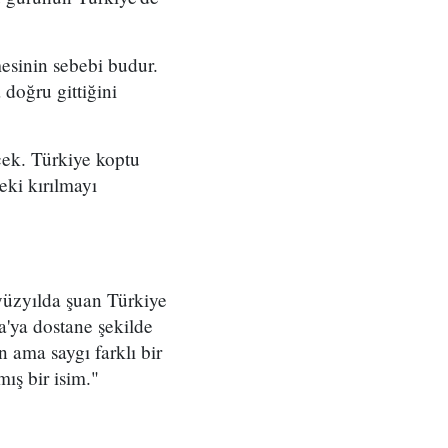
mesinin sebebi budur.
 doğru gittiğini
cek. Türkiye koptu
ki kırılmayı
 yüzyılda şuan Türkiye
'ya dostane şekilde
n ama saygı farklı bir
ş bir isim."