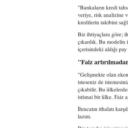
"​Bankaların kredi tahs
veriye, risk analizine
kredilerin takibini sağ
​Biz ihtiyaçlara göre; 
çıkardık. Bu modelin 
içerisindeki aldığı pa
"Faiz artırılmadan
"​Gelişmekte olan ekon
isteseniz de istemesini
çıkabilir. Bu ülkelerd
istisnai bir ülke. Fai
​İhracatın ithalatı ka
lazım.