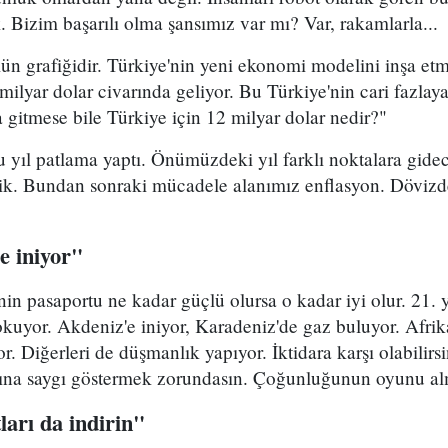
k. Bizim başarılı olma şansımız var mı? Var, rakamlarla...
mün grafiğidir. Türkiye'nin yeni ekonomi modelini inşa et
ilyar dolar civarında geliyor. Bu Türkiye'nin cari fazlaya
a gitmese bile Türkiye için 12 milyar dolar nedir?"
bu yıl patlama yaptı. Önümüzdeki yıl farklı noktalara gide
ik. Bundan sonraki mücadele alanımız enflasyon. Dövizde
e iniyor"
nin pasaportu ne kadar güçlü olursa o kadar iyi olur. 21.
uyor. Akdeniz'e iniyor, Karadeniz'de gaz buluyor. Afrika
 Diğerleri de düşmanlık yapıyor. İktidara karşı olabilirsi
na saygı göstermek zorundasın. Çoğunluğunun oyunu almı
tları da indirin"