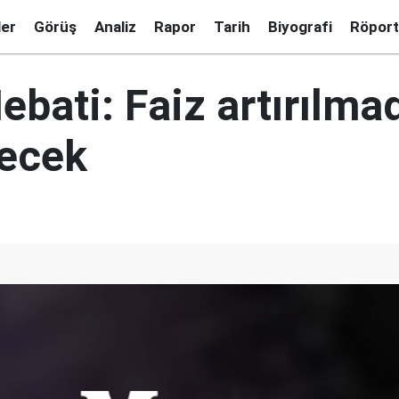
ler
Görüş
Analiz
Rapor
Tarih
Biyografi
Röport
ebati: Faiz artırılma
lecek