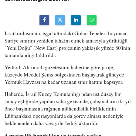
İsrail ordusunun, işgal altındaki Golan Tepeleri boyunca
Suriye sınırını yeniden tahkim etmek amacıyla yürüttüğü
"Yeni Doğu" (New East) projesinin yaklaşık yüzde 80'inin
tamamlandığı bildirildi.
Yedioth Ahronoth gazetesinin haberine göre proje,
kuzeyde Mecdel Şems bölgesinden başlayarak güneyde
Yermuk Havzası'na kadar uzanan sınır hattını kapsıyor.
Haberde, İsrail Kuzey Komutanlığı'ndan üst düzey bir
subay eşliğinde yapılan saha gezisinde, çalışmaların iki yıl
önce başlamasına rağmen mühendislik birliklerinin
Lübnan'daki operasyonlarda da görev alması nedeniyle
beklenenden daha yavaş ilerlediği aktarıldı.
4 metrelik hendekler ve toprak setler