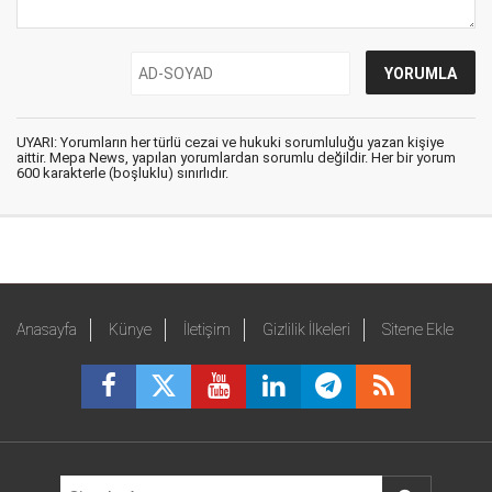
UYARI: Yorumların her türlü cezai ve hukuki sorumluluğu yazan kişiye
aittir. Mepa News, yapılan yorumlardan sorumlu değildir. Her bir yorum
600 karakterle (boşluklu) sınırlıdır.
Anasayfa
Künye
İletişim
Gizlilik İlkeleri
Sitene Ekle