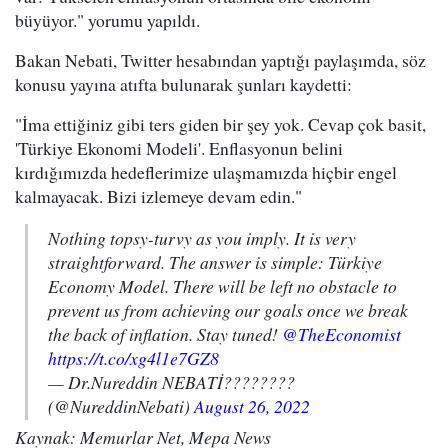
büyüyor." yorumu yapıldı.
Bakan Nebati, Twitter hesabından yaptığı paylaşımda, söz
konusu yayına atıfta bulunarak şunları kaydetti:
"İma ettiğiniz gibi ters giden bir şey yok. Cevap çok basit,
'Türkiye Ekonomi Modeli'. Enflasyonun belini
kırdığımızda hedeflerimize ulaşmamızda hiçbir engel
kalmayacak. Bizi izlemeye devam edin."
Nothing topsy-turvy as you imply. It is very
straightforward. The answer is simple: Türkiye
Economy Model. There will be left no obstacle to
prevent us from achieving our goals once we break
the back of inflation. Stay tuned!
@TheEconomist
https://t.co/xg4l1e7GZ8
— Dr.Nureddin NEBATİ????????
(@NureddinNebati)
August 26, 2022
Kaynak: Memurlar Net, Mepa News