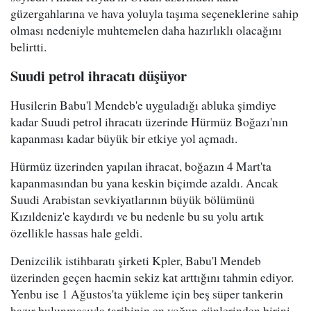
güzergahlarına ve hava yoluyla taşıma seçeneklerine sahip
olması nedeniyle muhtemelen daha hazırlıklı olacağını
belirtti.
Suudi petrol ihracatı düşüyor
Husilerin Babu'l Mendeb'e uyguladığı abluka şimdiye
kadar Suudi petrol ihracatı üzerinde Hürmüz Boğazı'nın
kapanması kadar büyük bir etkiye yol açmadı.
Hürmüz üzerinden yapılan ihracat, boğazın 4 Mart'ta
kapanmasından bu yana keskin biçimde azaldı. Ancak
Suudi Arabistan sevkiyatlarının büyük bölümünü
Kızıldeniz'e kaydırdı ve bu nedenle bu su yolu artık
özellikle hassas hale geldi.
Denizcilik istihbaratı şirketi Kpler, Babu'l Mendeb
üzerinden geçen hacmin sekiz kat arttığını tahmin ediyor.
Yenbu ise 1 Ağustos'ta yükleme için beş süper tankerin
hazır bulunmasıyla tarihinin en yoğun günlerinden birini