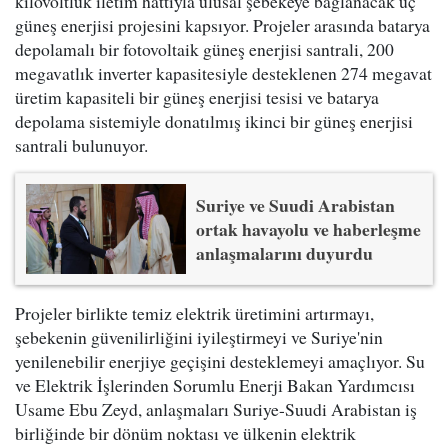
kilovoltluk iletim hattıyla ulusal şebekeye bağlanacak üç
güneş enerjisi projesini kapsıyor. Projeler arasında batarya
depolamalı bir fotovoltaik güneş enerjisi santrali, 200
megavatlık inverter kapasitesiyle desteklenen 274 megavat
üretim kapasiteli bir güneş enerjisi tesisi ve batarya
depolama sistemiyle donatılmış ikinci bir güneş enerjisi
santrali bulunuyor.
Suriye ve Suudi Arabistan
ortak havayolu ve haberleşme
anlaşmalarını duyurdu
Projeler birlikte temiz elektrik üretimini artırmayı,
şebekenin güvenilirliğini iyileştirmeyi ve Suriye'nin
yenilenebilir enerjiye geçişini desteklemeyi amaçlıyor. Su
ve Elektrik İşlerinden Sorumlu Enerji Bakan Yardımcısı
Usame Ebu Zeyd, anlaşmaları Suriye-Suudi Arabistan iş
birliğinde bir dönüm noktası ve ülkenin elektrik