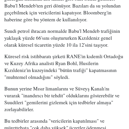
Babu'l Mendeb'ten geri dönüyor. Bazıları da su yolundan
geçebilmek için vericilerini kapatıyor. Bloomberg'in
haberine göre bu yöntem de kullanılıyor.
Suudi petrol ihracatı normalde Babu'l Mendeb trafiğinin
yaklaşık yüzde 66'sını oluştururken Kızıldeniz genel
olarak küresel ticaretin yüzde 10 ila 12'sini taşıyor.
Küresel risk istihbaratı şirketi RANE'in kıdemli Ortadoğu
ve Kuzey Afrika analisti Ryan Bohl, Husilerin
Kızıldeniz'in kuzeyindeki "bütün trafiği" kapatmasının
"muhtemel olmadığını" söyledi.
Bunun yerine Mısır limanlarını ve Süveyş Kanalı'nı
vurarak "inandırıcı bir tehdit" olduklarını gösterebilir ve
Suudileri "gemilerini gizlemek için tedbirler almaya"
zorlayabilirler.
Bu tedbirler arasında "vericilerin kapatılması" ve
mürettebata "çok daha yüksek" ücretler ödenmesi