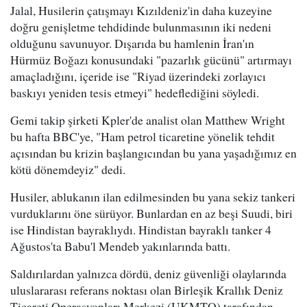
Jalal, Husilerin çatışmayı Kızıldeniz'in daha kuzeyine
doğru genişletme tehdidinde bulunmasının iki nedeni
olduğunu savunuyor. Dışarıda bu hamlenin İran'ın
Hürmüz Boğazı konusundaki "pazarlık gücünü" artırmayı
amaçladığını, içeride ise "Riyad üzerindeki zorlayıcı
baskıyı yeniden tesis etmeyi" hedeflediğini söyledi.
Gemi takip şirketi Kpler'de analist olan Matthew Wright
bu hafta BBC'ye, "Ham petrol ticaretine yönelik tehdit
açısından bu krizin başlangıcından bu yana yaşadığımız en
kötü dönemdeyiz" dedi.
Husiler, ablukanın ilan edilmesinden bu yana sekiz tankeri
vurduklarını öne sürüyor. Bunlardan en az beşi Suudi, biri
ise Hindistan bayraklıydı. Hindistan bayraklı tanker 4
Ağustos'ta Babu'l Mendeb yakınlarında battı.
Saldırılardan yalnızca dördü, deniz güvenliği olaylarında
uluslararası referans noktası olan Birleşik Krallık Deniz
Ticareti Operasyonları Merkezi (UKMTO) tarafından