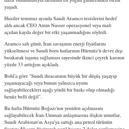
yaşadı.
Husiler temmuz ayında Saudi Aramco tesislerini hedef
aldı ancak CEO Amin Nasser operasyonel veya mali
açıdan kayda değer bir etki yaşanmadığını söyledi.
Aramco salı günü, İran savaşının enerji fiyatlarını
yükseltmesi ve Suudi boru hatlarının Hürmüz'ü devre dışı
bırakarak taşıma sağlaması sayesinde ikinci çeyrek karının
yüzde 33 arttığını açıkladı.
Bohl'a göre "Suudi ihracatının büyük bir düşüş yaşayıp
yaşamayacağı veya bunun yalnızca uyum
sağlayabilecekleri aşağı yönlü bir baskı olup olmadığı
henüz belli değil".
Bu hafta Hürmüz Boğazı'nın yeniden açılmasını
sağlayabilecek İran-Umman anlaşmasına ilişkin umutlar,
Suudi Arabistan'ın Asya'ya sattığı ana petrol türünün
fiyatını 50 sent düşürerek varil başına 2 dolar gerilemesine