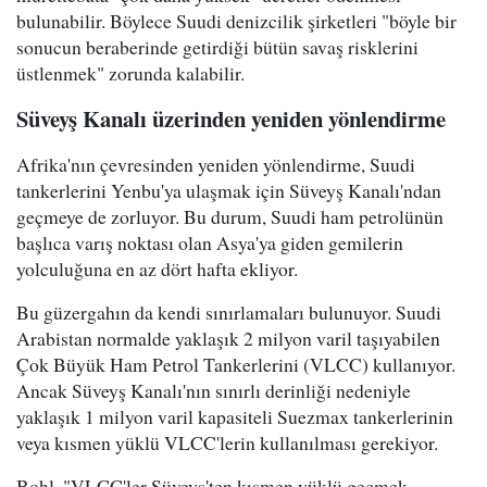
bulunabilir. Böylece Suudi denizcilik şirketleri "böyle bir
sonucun beraberinde getirdiği bütün savaş risklerini
üstlenmek" zorunda kalabilir.
Süveyş Kanalı üzerinden yeniden yönlendirme
Afrika'nın çevresinden yeniden yönlendirme, Suudi
tankerlerini Yenbu'ya ulaşmak için Süveyş Kanalı'ndan
geçmeye de zorluyor. Bu durum, Suudi ham petrolünün
başlıca varış noktası olan Asya'ya giden gemilerin
yolculuğuna en az dört hafta ekliyor.
Bu güzergahın da kendi sınırlamaları bulunuyor. Suudi
Arabistan normalde yaklaşık 2 milyon varil taşıyabilen
Çok Büyük Ham Petrol Tankerlerini (VLCC) kullanıyor.
Ancak Süveyş Kanalı'nın sınırlı derinliği nedeniyle
yaklaşık 1 milyon varil kapasiteli Suezmax tankerlerinin
veya kısmen yüklü VLCC'lerin kullanılması gerekiyor.
Bohl, "VLCC'ler Süveyş'ten kısmen yüklü geçmek