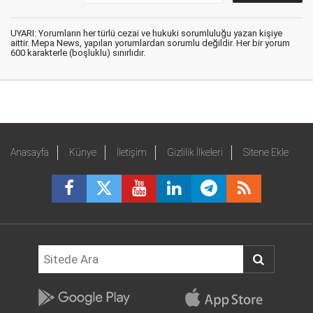
UYARI: Yorumların her türlü cezai ve hukuki sorumluluğu yazan kişiye
aittir. Mepa News, yapılan yorumlardan sorumlu değildir. Her bir yorum
600 karakterle (boşluklu) sınırlıdır.
Anasayfa
Künye
İletişim
Gizlilik İlkeleri
Sitene Ekle