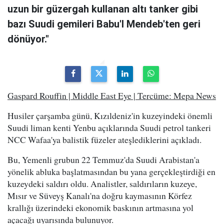
uzun bir güzergah kullanan altı tanker gibi
bazı Suudi gemileri Babu'l Mendeb'ten geri
dönüyor."
Gaspard Rouffin | Middle East Eye | Tercüme: Mepa News
Husiler çarşamba günü, Kızıldeniz'in kuzeyindeki önemli
Suudi liman kenti Yenbu açıklarında Suudi petrol tankeri
NCC Wafaa'ya balistik füzeler ateşlediklerini açıkladı.
Bu, Yemenli grubun 22 Temmuz'da Suudi Arabistan'a
yönelik abluka başlatmasından bu yana gerçekleştirdiği en
kuzeydeki saldırı oldu. Analistler, saldırıların kuzeye,
Mısır ve Süveyş Kanalı'na doğru kaymasının Körfez
krallığı üzerindeki ekonomik baskının artmasına yol
açacağı uyarısında bulunuyor.