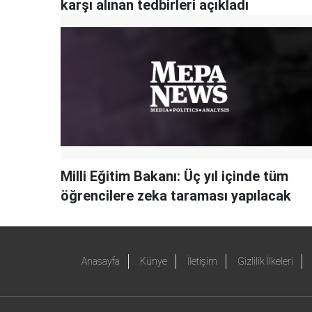
karşı alınan tedbirleri açıkladı
Milli Eğitim Bakanı: Üç yıl içinde tüm
öğrencilere zeka taraması yapılacak
Anasayfa
Künye
İletişim
Gizlilik İlkeleri