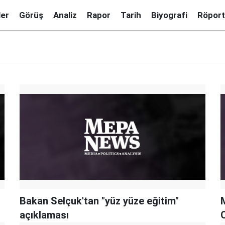
ler
Görüş
Analiz
Rapor
Tarih
Biyografi
Röport
Bakan Selçuk'tan "yüz yüze eğitim"
M
açıklaması