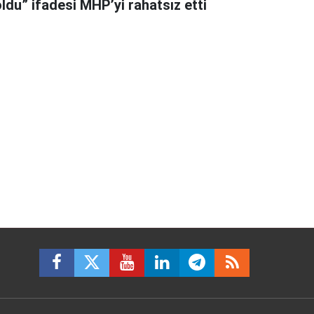
ldu” ifadesi MHP’yi rahatsız etti