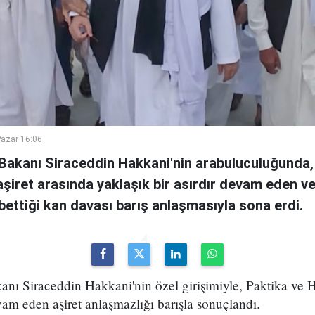
azar 16:06
i Bakanı Siraceddin Hakkani'nin arabuluculuğunda,
i aşiret arasında yaklaşık bir asırdır devam eden v
ybettiği kan davası barış anlaşmasıyla sona erdi.
kanı Siraceddin Hakkani'nin özel girişimiyle, Paktika ve H
vam eden aşiret anlaşmazlığı barışla sonuçlandı.