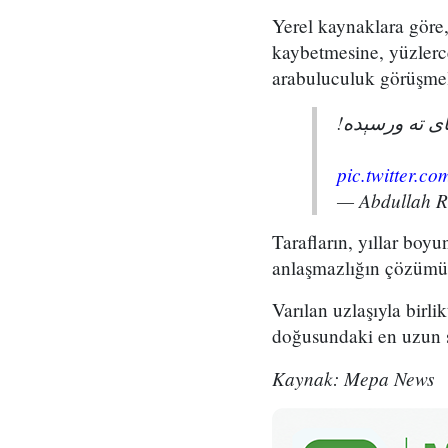
Yerel kaynaklara göre, 
kaybetmesine, yüzlerc
arabuluculuk görüşmel
پای ته ورسېده
pic.twitter.
— Abdullah 
Tarafların, yıllar boy
anlaşmazlığın çözümü 
Varılan uzlaşıyla birli
doğusundaki en uzun sür
Kaynak: Mepa News