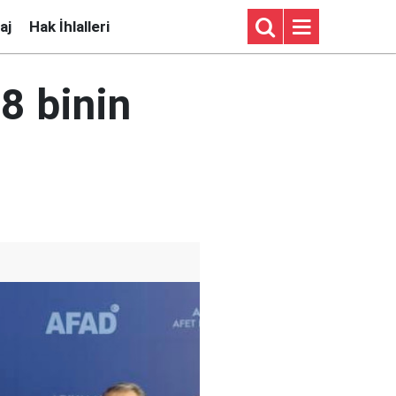
aj
Hak İhlalleri
8 binin