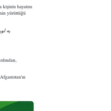
a kişinin hayatını
nin yürüttüğü
په ل!
ardından,
 Afganistan'ın