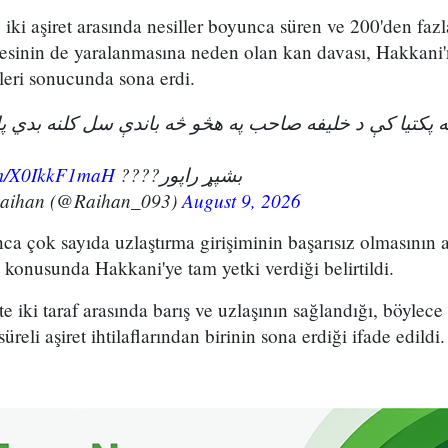
iki aşiret arasında nesiller boyunca süren ve 200'den fazl
esinin de yaralanmasına neden olan kan davası, Hakkani'
eri sonucunda sona erdi.
ویه پکتیا کې د خلیفه صاحب په هڅو څه باندې سل کلنه بدي 
com/X0IkkF1maH
بشپړ راپور????
Raihan (@Raihan_093)
August 9, 2026
unca çok sayıda uzlaştırma girişiminin başarısız olmasının 
konusunda Hakkani'ye tam yetki verdiği belirtildi.
kte iki taraf arasında barış ve uzlaşının sağlandığı, böylece
eli aşiret ihtilaflarından birinin sona erdiği ifade edildi.