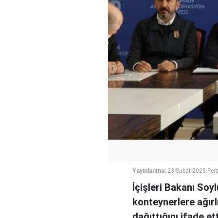
Yayınlanma:
23 Şubat 2023 Per
İçişleri Bakanı So
konteynerlere ağırl
dağıttığını ifade ett