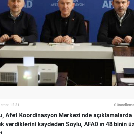
şembe 12:31
Güncelleme
ylu, Afet Koordinasyon Merkezi'nde açıklamalarda
ık verdiklerini kaydeden Soylu, AFAD'ın 48 binin ü
i