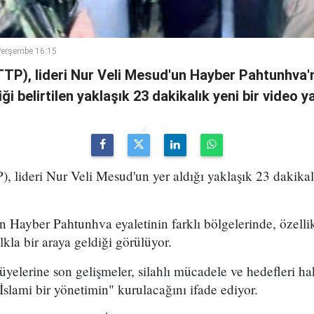
Perşembe 16:15
TTP), lideri Nur Veli Mesud'un Hayber Pahtunhva'n
ği belirtilen yaklaşık 23 dakikalık yeni bir video ya
), lideri Nur Veli Mesud'un yer aldığı yaklaşık 23 dakikal
 Hayber Pahtunhva eyaletinin farklı bölgelerinde, özell
lkla bir araya geldiği görülüyor.
elerine son gelişmeler, silahlı mücadele ve hedefleri ha
"İslami bir yönetimin" kurulacağını ifade ediyor.