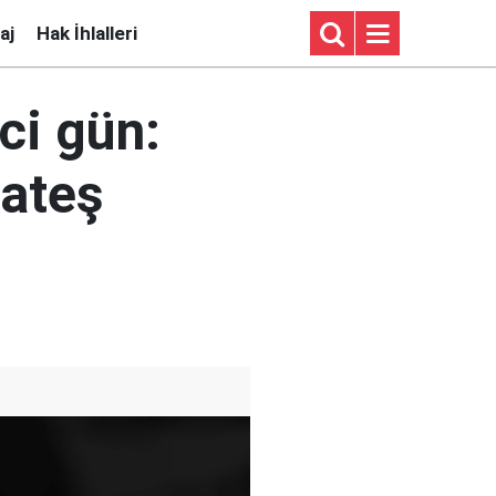
aj
Hak İhlalleri
ci gün:
 ateş