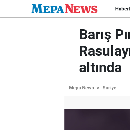
Haber
Barış Pı
Rasulay
altında
Mepa News
>
Suriye