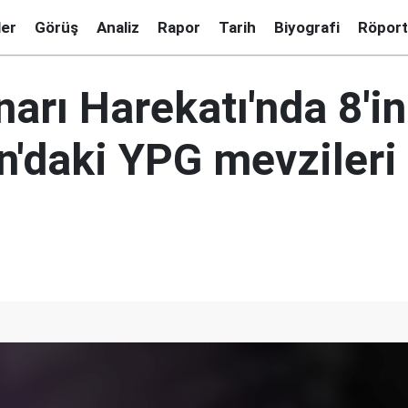
ler
Görüş
Analiz
Rapor
Tarih
Biyografi
Röport
narı Harekatı'nda 8'in
n'daki YPG mevzileri