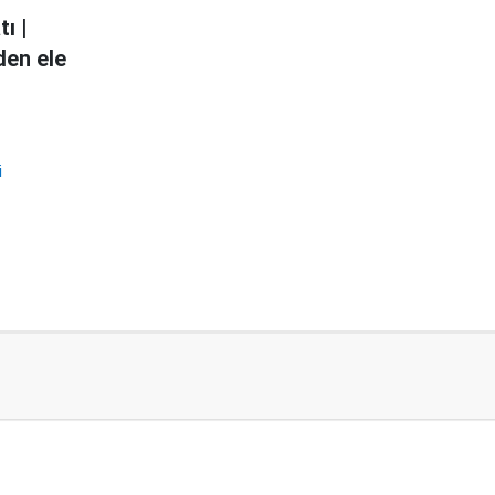
ı |
den ele
i