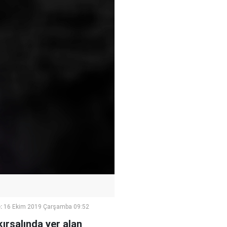
:
16 Ekim 2019 Çarşamba 09:52
ırsalında yer alan