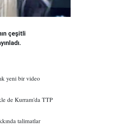
ın çeşitli
yınladı.
ık yeni bir video
ikle de Kurram'da TTP
kkında talimatlar