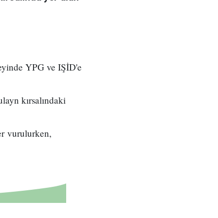
zeyinde YPG ve IŞİD'e
layn kırsalındaki
er vurulurken,