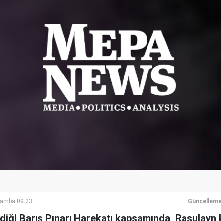
şamba 09:23
Güncelleme
diği Barış Pınarı Harekatı kapsamında, Rasulayn k