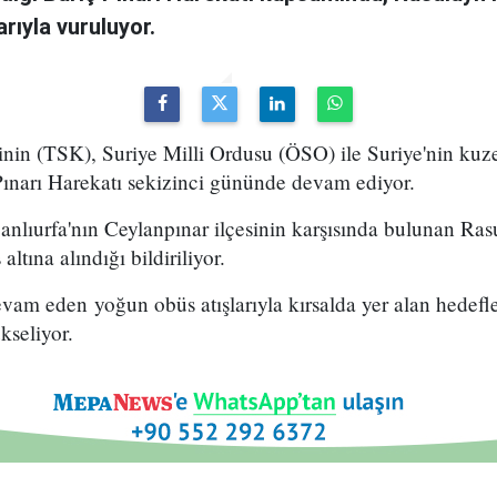
rıyla vuruluyor.
rinin (TSK), Suriye Milli Ordusu (ÖSO) ile Suriye'nin ku
Pınarı Harekatı sekizinci gününde devam ediyor.
lıurfa'nın Ceylanpınar ilçesinin karşısında bulunan Rasu
ltına alındığı bildiriliyor.
vam eden yoğun obüs atışlarıyla kırsalda yer alan hedefl
seliyor.