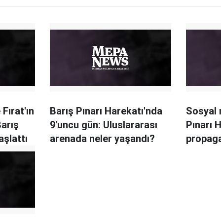
 Fırat'ın
Barış Pınarı Harekatı'nda
Sosyal
arış
9'uncu gün: Uluslararası
Pınarı 
aşlattı
arenada neler yaşandı?
propag
kişiye 