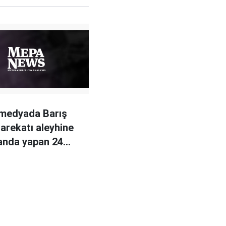
 medyada Barış
Harekatı aleyhine
anda yapan 24
tutuklama