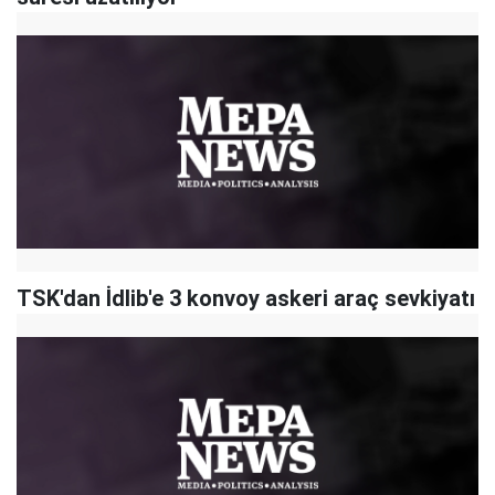
TSK'dan İdlib'e 3 konvoy askeri araç sevkiyatı