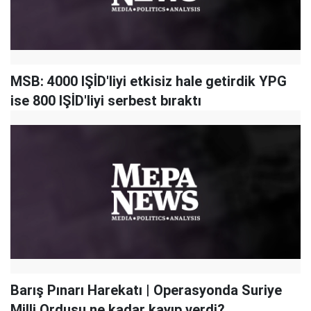
MSB: 4000 IŞİD'liyi etkisiz hale getirdik YPG
ise 800 IŞİD'liyi serbest bıraktı
Barış Pınarı Harekatı | Operasyonda Suriye
Milli Ordusu ne kadar kayıp verdi?