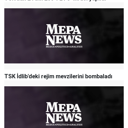
TSK İdlib'deki rejim mevzilerini bombaladı