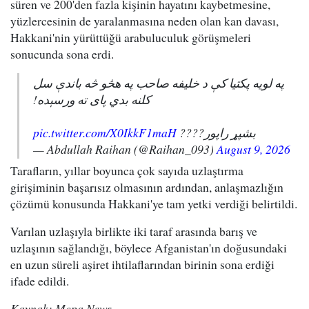
süren ve 200'den fazla kişinin hayatını kaybetmesine,
yüzlercesinin de yaralanmasına neden olan kan davası,
Hakkani'nin yürüttüğü arabuluculuk görüşmeleri
sonucunda sona erdi.
په لویه پکتیا کې د خلیفه صاحب په هڅو څه باندې سل
کلنه بدي پای ته ورسېده!
pic.twitter.com/X0IkkF1maH
بشپړ راپور????
— Abdullah Raihan (@Raihan_093)
August 9, 2026
Tarafların, yıllar boyunca çok sayıda uzlaştırma
girişiminin başarısız olmasının ardından, anlaşmazlığın
çözümü konusunda Hakkani'ye tam yetki verdiği belirtildi.
Varılan uzlaşıyla birlikte iki taraf arasında barış ve
uzlaşının sağlandığı, böylece Afganistan'ın doğusundaki
en uzun süreli aşiret ihtilaflarından birinin sona erdiği
ifade edildi.
Kaynak: Mepa News