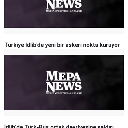
Türkiye İdlib'de yeni bir askeri nokta kuruyor
İdlib’de Türk-Rus ortak devriyesine saldırı