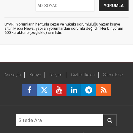
UYARI: Yorumların her türlü cezai ve hukuki sorumluluğu yazan kişiye
aittir. Mepa News, yapılan yorumlardan sorumlu değildir. Her bir yorum
600 karakterle (boşluklu) sınırlıdır.
Anasayfa
Künye
İletişim
Gizlilik İlkeleri
Sitene Ekle