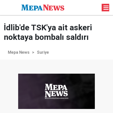
İdlib'de TSK'ya ait askeri
noktaya bombalı saldırı
Mepa News
>
Suriye