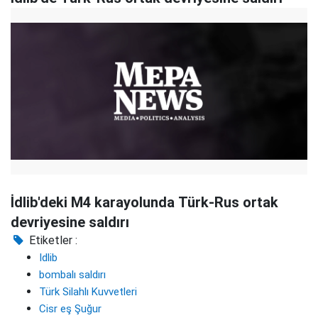
İdlib'deki M4 karayolunda Türk-Rus ortak
devriyesine saldırı
Etiketler :
Idlib
bombalı saldırı
Türk Silahlı Kuvvetleri
Cisr eş Şuğur