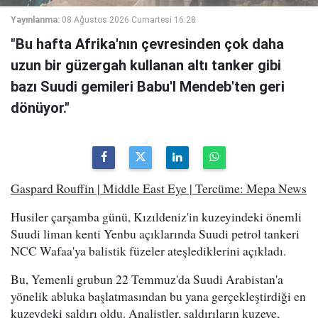
Yayınlanma:
08 Ağustos 2026 Cumartesi 16:28
"Bu hafta Afrika'nın çevresinden çok daha
uzun bir güzergah kullanan altı tanker gibi
bazı Suudi gemileri Babu'l Mendeb'ten geri
dönüyor."
Gaspard Rouffin | Middle East Eye | Tercüme: Mepa News
Husiler çarşamba günü, Kızıldeniz'in kuzeyindeki önemli
Suudi liman kenti Yenbu açıklarında Suudi petrol tankeri
NCC Wafaa'ya balistik füzeler ateşlediklerini açıkladı.
Bu, Yemenli grubun 22 Temmuz'da Suudi Arabistan'a
yönelik abluka başlatmasından bu yana gerçekleştirdiği en
kuzeydeki saldırı oldu. Analistler, saldırıların kuzeye,