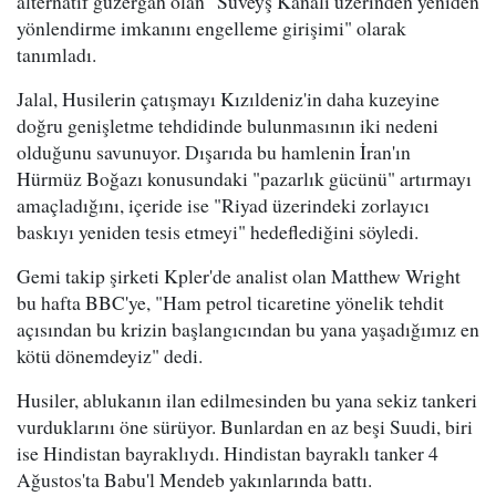
alternatif güzergah olan "Süveyş Kanalı üzerinden yeniden
yönlendirme imkanını engelleme girişimi" olarak
tanımladı.
Jalal, Husilerin çatışmayı Kızıldeniz'in daha kuzeyine
doğru genişletme tehdidinde bulunmasının iki nedeni
olduğunu savunuyor. Dışarıda bu hamlenin İran'ın
Hürmüz Boğazı konusundaki "pazarlık gücünü" artırmayı
amaçladığını, içeride ise "Riyad üzerindeki zorlayıcı
baskıyı yeniden tesis etmeyi" hedeflediğini söyledi.
Gemi takip şirketi Kpler'de analist olan Matthew Wright
bu hafta BBC'ye, "Ham petrol ticaretine yönelik tehdit
açısından bu krizin başlangıcından bu yana yaşadığımız en
kötü dönemdeyiz" dedi.
Husiler, ablukanın ilan edilmesinden bu yana sekiz tankeri
vurduklarını öne sürüyor. Bunlardan en az beşi Suudi, biri
ise Hindistan bayraklıydı. Hindistan bayraklı tanker 4
Ağustos'ta Babu'l Mendeb yakınlarında battı.