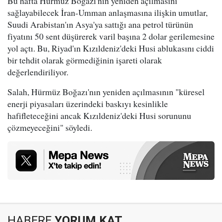
Bu hafta Hürmüz Boğazı'nın yeniden açılmasını
sağlayabilecek İran-Umman anlaşmasına ilişkin umutlar,
Suudi Arabistan'ın Asya'ya sattığı ana petrol türünün
fiyatını 50 sent düşürerek varil başına 2 dolar gerilemesine
yol açtı. Bu, Riyad'ın Kızıldeniz'deki Husi ablukasını ciddi
bir tehdit olarak görmediğinin işareti olarak
değerlendiriliyor.
Salah, Hürmüz Boğazı'nın yeniden açılmasının "küresel
enerji piyasaları üzerindeki baskıyı kesinlikle
hafifleteceğini ancak Kızıldeniz'deki Husi sorununu
çözmeyeceğini" söyledi.
HABERE
YORUM KAT