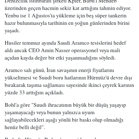
Denizcilik istihbaratı şirketi Kpler, Babu'l Mendeb
üzerinden geçen hacmin sekiz kat arttığını tahmin ediyor.
Yenbu ise 1 Ağustos'ta yükleme için beş süper tankerin
hazır bulunmasıyla tarihinin en yoğun günlerinden birini
yaşadı.
Husiler temmuz ayında Saudi Aramco tesislerini hedef
aldı ancak CEO Amin Nasser operasyonel veya mali
açıdan kayda değer bir etki yaşanmadığını söyledi.
Aramco salı günü, İran savaşının enerji fiyatlarını
yükseltmesi ve Suudi boru hatlarının Hürmüz'ü devre dışı
bırakarak taşıma sağlaması sayesinde ikinci çeyrek karının
yüzde 33 arttığını açıkladı.
Bohl'a göre "Suudi ihracatının büyük bir düşüş yaşayıp
yaşamayacağı veya bunun yalnızca uyum
sağlayabilecekleri aşağı yönlü bir baskı olup olmadığı
henüz belli değil".