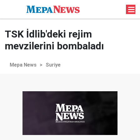
TSK İdlib'deki rejim
mevzilerini bombaladı
Mepa News
>
Suriye