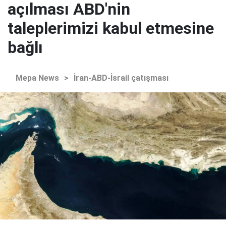
açılması ABD'nin
taleplerimizi kabul etmesine
bağlı
Mepa News
>
İran-ABD-İsrail çatışması