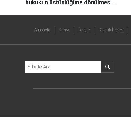
hukukun üstünlüğüne dönülmesi
gerekiyor
Anasayfa
Künye
İletişim
Gizlilik İlkeleri