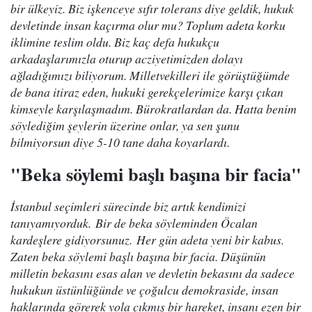
bir ülkeyiz. Biz işkenceye sıfır tolerans diye geldik, hukuk
devletinde insan kaçırma olur mu? Toplum adeta korku
iklimine teslim oldu. Biz kaç defa hukukçu
arkadaşlarımızla oturup acziyetimizden dolayı
ağladığımızı biliyorum. Milletvekilleri ile görüştüğümde
de bana itiraz eden, hukuki gerekçelerimize karşı çıkan
kimseyle karşılaşmadım. Bürokratlardan da. Hatta benim
söylediğim şeylerin üzerine onlar, ya sen şunu
bilmiyorsun diye 5-10 tane daha koyarlardı.
"Beka söylemi başlı başına bir facia"
İstanbul seçimleri sürecinde biz artık kendimizi
tanıyamıyorduk. Bir de beka söyleminden Öcalan
kardeşlere gidiyorsunuz. Her gün adeta yeni bir kabus.
Zaten beka söylemi başlı başına bir facia. Düşünün
milletin bekasını esas alan ve devletin bekasını da sadece
hukukun üstünlüğünde ve çoğulcu demokraside, insan
haklarında görerek yola çıkmış bir hareket, insanı ezen bir