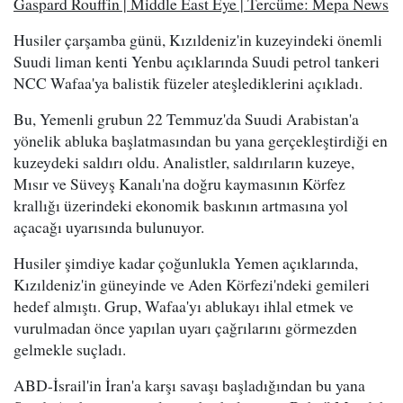
Gaspard Rouffin | Middle East Eye | Tercüme: Mepa News
Husiler çarşamba günü, Kızıldeniz'in kuzeyindeki önemli
Suudi liman kenti Yenbu açıklarında Suudi petrol tankeri
NCC Wafaa'ya balistik füzeler ateşlediklerini açıkladı.
Bu, Yemenli grubun 22 Temmuz'da Suudi Arabistan'a
yönelik abluka başlatmasından bu yana gerçekleştirdiği en
kuzeydeki saldırı oldu. Analistler, saldırıların kuzeye,
Mısır ve Süveyş Kanalı'na doğru kaymasının Körfez
krallığı üzerindeki ekonomik baskının artmasına yol
açacağı uyarısında bulunuyor.
Husiler şimdiye kadar çoğunlukla Yemen açıklarında,
Kızıldeniz'in güneyinde ve Aden Körfezi'ndeki gemileri
hedef almıştı. Grup, Wafaa'yı ablukayı ihlal etmek ve
vurulmadan önce yapılan uyarı çağrılarını görmezden
gelmekle suçladı.
ABD-İsrail'in İran'a karşı savaşı başladığından bu yana