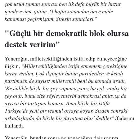
çok uzun zaman sonrası ben ilk defa büyük bir huzur
içinde evime gittim. O hafta sonundan önce mide
kanaması geçirmiştim. Stresin sonuçları."
"Güçlü bir demokratik blok olursa
destek veririm"
Yeneroğlu, milletvekilliğinden istifa edip etmeyeceğine
ilişkin,
"Milletvekilliğimden istifa etmemem gerektiğine
karar verdim. Çok ilginçtir bütün partilerden ve kendi
partimden de sayısız milletvekili beni bu konuda aradı,
'Kesinlikle böyle bir şey yapamazsınız bu çok yanlış bir
şey olur, bunu size söyleyenlerin demokrasi anlayışı da
ayrıca bir tartışma konusu. Ama böyle bir istifa
Türkiye’de yeni bir teamül ortaya koyar. Sizden sonraki
arkadaşlarda da böyle bir dayatma olur' dediler" i
fadesini
kullandı.
Yeneroğlu, bundan sonra ne yapacağına dair soruya