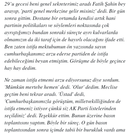
29’u gecesi beni genel sekreterimiz aradı Fatih Şahin bey
arayıp, 'parti genel merkezine gelir misiniz' dedi. Bir gün
sonra gittim. Dostane bir ortamda kendisi artık hani
partinin politikaları ve söylemleri noktasında çok
ayrıştığımızı bundan sonraki süreçte ayrı kulvarlarda
olmamızın da iki taraf için de hayırlı olacağını ifade etti.
Ben zaten istifa mektubumun ön yazısında sayın
cumhurbaşkanımız arzu ederse partiden de istifa
edebileceğimi beyan etmiştim. Görüşme de böyle geçince
hay hay dedim.
Ne zaman istifa etmemi arzu ediyorsunuz diye sordum.
'Mümkün mertebe hemen' dedi. 'Olur' dedim. Meclise
geçtim beni tekrar aradı. 'Üstad' dedi,
'Cumhurbaşkanımızla görüştüm, milletvekilliğinden de
istifa etmeniz istiyor çünkü siz AK Parti listelerinden
seçildiniz' dedi. Teşekkür ettim. Bunun üzerine basın
toplantısını yaptım. Böyle bir süreç. O gün basın
toplantısından sonra içimde tabii bir burukluk vardı ama