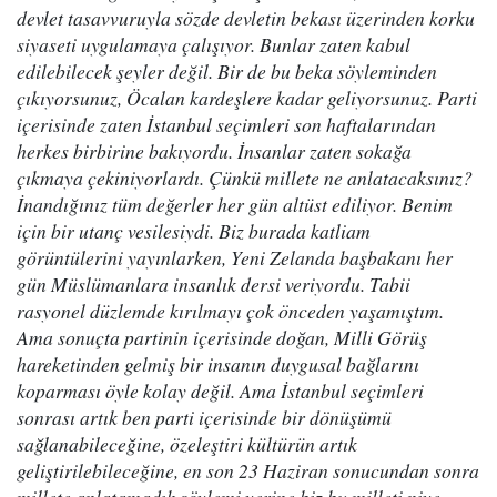
devlet tasavvuruyla sözde devletin bekası üzerinden korku
siyaseti uygulamaya çalışıyor. Bunlar zaten kabul
edilebilecek şeyler değil. Bir de bu beka söyleminden
çıkıyorsunuz, Öcalan kardeşlere kadar geliyorsunuz. Parti
içerisinde zaten İstanbul seçimleri son haftalarından
herkes birbirine bakıyordu. İnsanlar zaten sokağa
çıkmaya çekiniyorlardı. Çünkü millete ne anlatacaksınız?
İnandığınız tüm değerler her gün altüst ediliyor. Benim
için bir utanç vesilesiydi. Biz burada katliam
görüntülerini yayınlarken, Yeni Zelanda başbakanı her
gün Müslümanlara insanlık dersi veriyordu. Tabii
rasyonel düzlemde kırılmayı çok önceden yaşamıştım.
Ama sonuçta partinin içerisinde doğan, Milli Görüş
hareketinden gelmiş bir insanın duygusal bağlarını
koparması öyle kolay değil. Ama İstanbul seçimleri
sonrası artık ben parti içerisinde bir dönüşümü
sağlanabileceğine, özeleştiri kültürün artık
geliştirilebileceğine, en son 23 Haziran sonucundan sonra