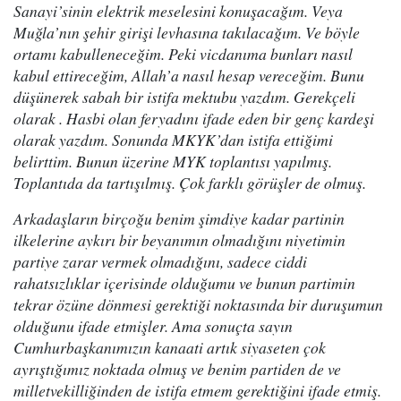
Sanayi’sinin elektrik meselesini konuşacağım. Veya
Muğla’nın şehir girişi levhasına takılacağım. Ve böyle
ortamı kabulleneceğim. Peki vicdanıma bunları nasıl
kabul ettireceğim, Allah’a nasıl hesap vereceğim. Bunu
düşünerek sabah bir istifa mektubu yazdım. Gerekçeli
olarak . Hasbi olan feryadını ifade eden bir genç kardeşi
olarak yazdım. Sonunda MKYK’dan istifa ettiğimi
belirttim. Bunun üzerine MYK toplantısı yapılmış.
Toplantıda da tartışılmış. Çok farklı görüşler de olmuş.
Arkadaşların birçoğu benim şimdiye kadar partinin
ilkelerine aykırı bir beyanımın olmadığını niyetimin
partiye zarar vermek olmadığını, sadece ciddi
rahatsızlıklar içerisinde olduğumu ve bunun partimin
tekrar özüne dönmesi gerektiği noktasında bir duruşumun
olduğunu ifade etmişler. Ama sonuçta sayın
Cumhurbaşkanımızın kanaati artık siyaseten çok
ayrıştığımız noktada olmuş ve benim partiden de ve
milletvekilliğinden de istifa etmem gerektiğini ifade etmiş.