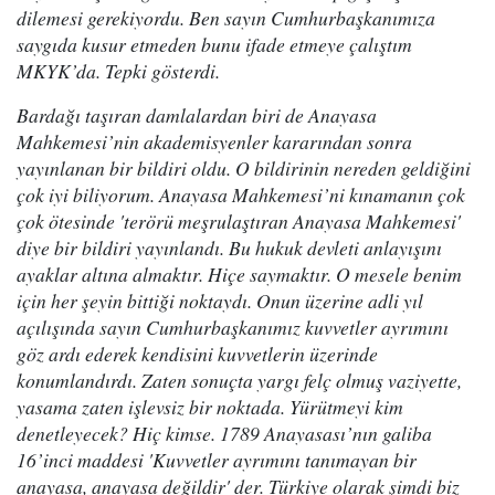
dilemesi gerekiyordu. Ben sayın Cumhurbaşkanımıza
saygıda kusur etmeden bunu ifade etmeye çalıştım
MKYK’da. Tepki gösterdi.
Bardağı taşıran damlalardan biri de Anayasa
Mahkemesi’nin akademisyenler kararından sonra
yayınlanan bir bildiri oldu. O bildirinin nereden geldiğini
çok iyi biliyorum. Anayasa Mahkemesi’ni kınamanın çok
çok ötesinde 'terörü meşrulaştıran Anayasa Mahkemesi'
diye bir bildiri yayınlandı. Bu hukuk devleti anlayışını
ayaklar altına almaktır. Hiçe saymaktır. O mesele benim
için her şeyin bittiği noktaydı. Onun üzerine adli yıl
açılışında sayın Cumhurbaşkanımız kuvvetler ayrımını
göz ardı ederek kendisini kuvvetlerin üzerinde
konumlandırdı. Zaten sonuçta yargı felç olmuş vaziyette,
yasama zaten işlevsiz bir noktada. Yürütmeyi kim
denetleyecek? Hiç kimse. 1789 Anayasası’nın galiba
16’inci maddesi 'Kuvvetler ayrımını tanımayan bir
anayasa, anayasa değildir' der. Türkiye olarak şimdi biz