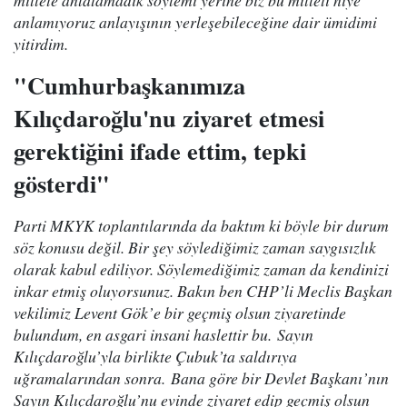
millete anlatamadık söylemi yerine biz bu milleti niye
anlamıyoruz anlayışının yerleşebileceğine dair ümidimi
yitirdim.
"Cumhurbaşkanımıza
Kılıçdaroğlu'nu ziyaret etmesi
gerektiğini ifade ettim, tepki
gösterdi"
Parti MKYK toplantılarında da baktım ki böyle bir durum
söz konusu değil. Bir şey söylediğimiz zaman saygısızlık
olarak kabul ediliyor. Söylemediğimiz zaman da kendinizi
inkar etmiş oluyorsunuz. Bakın ben CHP’li Meclis Başkan
vekilimiz Levent Gök’e bir geçmiş olsun ziyaretinde
bulundum, en asgari insani haslettir bu. Sayın
Kılıçdaroğlu’yla birlikte Çubuk’ta saldırıya
uğramalarından sonra. Bana göre bir Devlet Başkanı’nın
Sayın Kılıçdaroğlu’nu evinde ziyaret edip geçmiş olsun