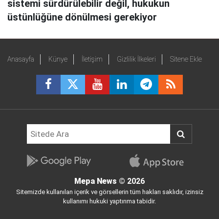
sistemi sürdürülebilir değil, hukukun
üstünlüğüne dönülmesi gerekiyor
Anasayfa
Künye
İletişim
Gizlilik İlkeleri
Sitene Ekle
Mepa News
© 2026
Sitemizde kullanılan içerik ve görsellerin tüm hakları saklıdır, izinsiz
kullanımı hukuki yaptırıma tabidir.