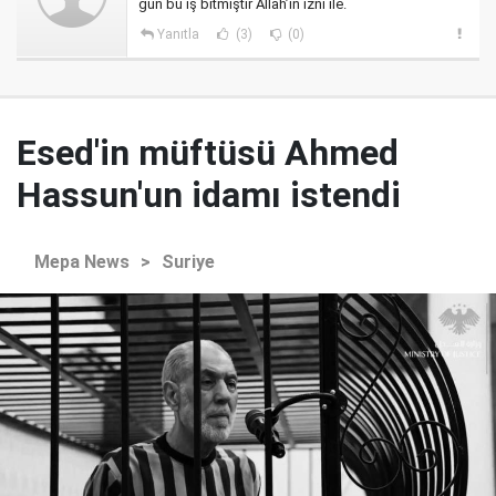
gün bu iş bitmiştir Allah’ın izni ile.
Yanıtla
(3)
(0)
Esed'in müftüsü Ahmed
Hassun'un idamı istendi
Mepa News
>
Suriye