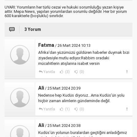
UYARI: Yorumların her türlü cezai ve hukuki sorumluluğu yazan kişiye
aittir. Mepa News, yapılan yorumlardan sorumlu değildir. Her bir yorum
600 karakterle (boşluklu) sınırlıdır.
3 Yorum
Fatıma
/ 26 Mart 2024 10:13
Afrika'dan yüzümüzü güldüren haberler duymak bizi
ziyadesiyle mutlu ediyor.Rabbim oradaki
mücahitlerin atışlarına isabet versin
Yanıtla
(3)
(0)
Ali
/ 25 Mart 2024 20:39
Nedense hep Kudüs diyoruz…Ama Kudüs’ün yolu
hiçbir zaman alimlerin gündeminde değil.
Yanıtla
(1)
(0)
Ali
/ 25 Mart 2024 20:38
Kudüs’ün yolunun buralardan geçtiğini anladığımız