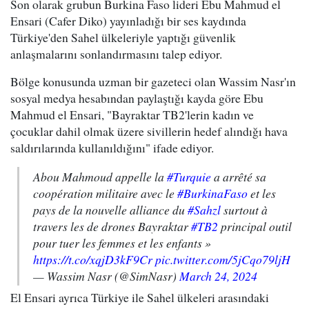
Son olarak grubun Burkina Faso lideri Ebu Mahmud el
Ensari (Cafer Diko) yayınladığı bir ses kaydında
Türkiye'den Sahel ülkeleriyle yaptığı güvenlik
anlaşmalarını sonlandırmasını talep ediyor.
Bölge konusunda uzman bir gazeteci olan Wassim Nasr'ın
sosyal medya hesabından paylaştığı kayda göre Ebu
Mahmud el Ensari, "Bayraktar TB2'lerin kadın ve
çocuklar dahil olmak üzere sivillerin hedef alındığı hava
saldırılarında kullanıldığını" ifade ediyor.
Abou Mahmoud appelle la
#Turquie
a arrêté sa
coopération militaire avec le
#BurkinaFaso
et les
pays de la nouvelle alliance du
#Sahzl
surtout à
travers les de drones Bayraktar
#TB2
principal outil
pour tuer les femmes et les enfants »
https://t.co/xqjD3kF9Cr
pic.twitter.com/5jCqo79ljH
— Wassim Nasr (@SimNasr)
March 24, 2024
El Ensari ayrıca Türkiye ile Sahel ülkeleri arasındaki