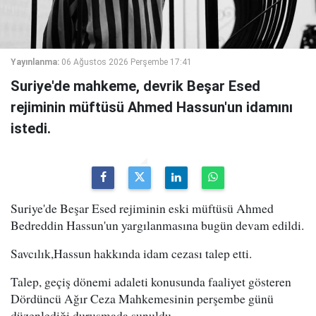
Yayınlanma:
06 Ağustos 2026 Perşembe 17:41
Suriye'de mahkeme, devrik Beşar Esed
rejiminin müftüsü Ahmed Hassun'un idamını
istedi.
Suriye'de Beşar Esed rejiminin eski müftüsü Ahmed
Bedreddin Hassun'un yargılanmasına bugün devam edildi.
Savcılık,Hassun hakkında idam cezası talep etti.
Talep, geçiş dönemi adaleti konusunda faaliyet gösteren
Dördüncü Ağır Ceza Mahkemesinin perşembe günü
düzenlediği duruşmada sunuldu.