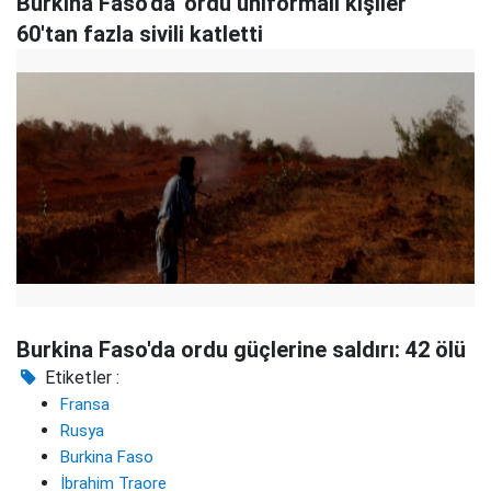
Burkina Faso'da 'ordu üniformalı kişiler'
60'tan fazla sivili katletti
Burkina Faso'da ordu güçlerine saldırı: 42 ölü
Etiketler :
Fransa
Rusya
Burkina Faso
İbrahim Traore