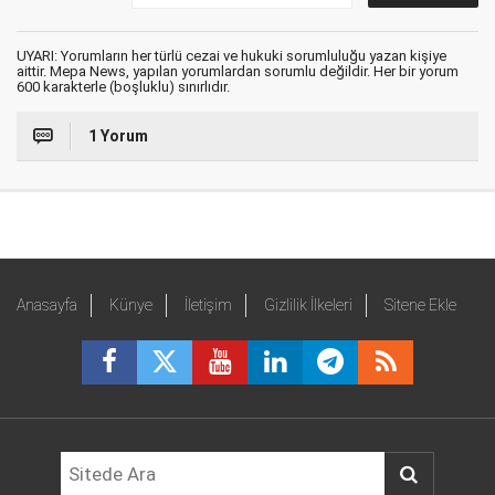
UYARI: Yorumların her türlü cezai ve hukuki sorumluluğu yazan kişiye
aittir. Mepa News, yapılan yorumlardan sorumlu değildir. Her bir yorum
600 karakterle (boşluklu) sınırlıdır.
1 Yorum
Anasayfa
Künye
İletişim
Gizlilik İlkeleri
Sitene Ekle