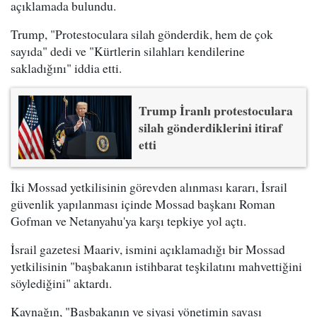
açıklamada bulundu.
Trump, "Protestoculara silah gönderdik, hem de çok
sayıda" dedi ve "Kürtlerin silahları kendilerine
sakladığını" iddia etti.
Trump İranlı protestoculara
silah gönderdiklerini itiraf
etti
İki Mossad yetkilisinin görevden alınması kararı, İsrail
güvenlik yapılanması içinde Mossad başkanı Roman
Gofman ve Netanyahu'ya karşı tepkiye yol açtı.
İsrail gazetesi Maariv, ismini açıklamadığı bir Mossad
yetkilisinin "başbakanın istihbarat teşkilatını mahvettiğini
söylediğini" aktardı.
Kaynağın, "Başbakanın ve siyasi yönetimin savaşı