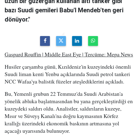
uzun bir güzergah kullanan altı tanker gibi
bazı Suudi gemileri Babu'l Mendeb'ten geri
dönüyor."
Gaspard Rouffin | Middle East Eye | Tercüme: Mepa News
Husiler çarşamba günü, Kızıldeniz'in kuzeyindeki önemli
Suudi liman kenti Yenbu açıklarında Suudi petrol tankeri
NCC Wafaa'ya balistik füzeler ateşlediklerini açıkladı.
Bu, Yemenli grubun 22 Temmuz'da Suudi Arabistan'a
yönelik abluka başlatmasından bu yana gerçekleştirdiği en
kuzeydeki saldırı oldu. Analistler, saldırıların kuzeye,
Mısır ve Süveyş Kanalı'na doğru kaymasının Körfez
krallığı üzerindeki ekonomik baskının artmasına yol
açacağı uyarısında bulunuyor.