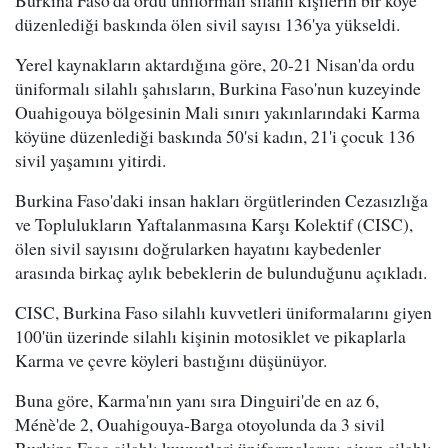
Burkina Faso'da ordu üniformalı silahlı kişilerin bir köye
düzenlediği baskında ölen sivil sayısı 136'ya yükseldi.
Yerel kaynakların aktardığına göre, 20-21 Nisan'da ordu
üniformalı silahlı şahısların, Burkina Faso'nun kuzeyinde
Ouahigouya bölgesinin Mali sınırı yakınlarındaki Karma
köyüne düzenlediği baskında 50'si kadın, 21'i çocuk 136
sivil yaşamını yitirdi.
Burkina Faso'daki insan hakları örgütlerinden Cezasızlığa
ve Toplulukların Yaftalanmasına Karşı Kolektif (CISC),
ölen sivil sayısını doğrularken hayatını kaybedenler
arasında birkaç aylık bebeklerin de bulunduğunu açıkladı.
CISC, Burkina Faso silahlı kuvvetleri üniformalarını giyen
100'ün üzerinde silahlı kişinin motosiklet ve pikaplarla
Karma ve çevre köyleri bastığını düşünüyor.
Buna göre, Karma'nın yanı sıra Dinguiri'de en az 6,
Ménè'de 2, Ouahigouya-Barga otoyolunda da 3 sivil