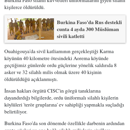
Burkina Faso silahlı kuvvetleri üniformalarını giyen silahlı
kişilerce öldürüldü.
Burkina Faso'da Rus destekli
cunta 4 ayda 300 Müslüman
sivili katletti
Ouahigouya'da sivil katliamının gerçekleştiği Karma
köyünün 40 kilometre ötesindeki Aorema köyünde
geçtiğimiz günlerde ordu güçlerine yönelik saldırıda 8
asker ve 32 silahlı milis olmak üzere 40 kişinin
öldürüldüğü açıklanmıştı.
İnsan hakları örgütü CISC'in görgü tanıklarına
dayandırdığı bilgilerde, ordu üniformalı silahlı kişilerin
köylüleri 'terör gruplarına' ev sahipliği yapmakla suçladığı
belirtiliyor.
Burkina Faso'da son dönemde özellikle darbenin ardından