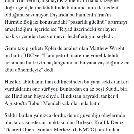
Jalal, Husilerin çatışmayı Kızıldeniz'in daha kuzeyine
doğru genişletme tehdidinde bulunmasının iki nedeni
olduğunu savunuyor. Dışarıda bu hamlenin İran'ın
Hürmüz Boğazı konusundaki "pazarlık gücünü" artırmayı
amaçladığını, içeride ise "Riyad üzerindeki zorlayıcı
baskıyı yeniden tesis etmeyi" hedeflediğini söyledi.
Gemi takip şirketi Kpler'de analist olan Matthew Wright
bu hafta BBC'ye, "Ham petrol ticaretine yönelik tehdit
açısından bu krizin başlangıcından bu yana yaşadığımız en
kötü dönemdeyiz" dedi.
Husiler, ablukanın ilan edilmesinden bu yana sekiz tankeri
vurduklarını öne sürüyor. Bunlardan en az beşi Suudi, biri
ise Hindistan bayraklıydı. Hindistan bayraklı tanker 4
Ağustos'ta Babu'l Mendeb yakınlarında battı.
Saldırılardan yalnızca dördü, deniz güvenliği olaylarında
uluslararası referans noktası olan Birleşik Krallık Deniz
Ticareti Operasyonları Merkezi (UKMTO) tarafından