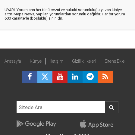
UYARI: Yorumların her türlü cezai ve hukuki sorumluluğu yazan kişiye
aittir. Mepa News, yapılan yorumlardan sorumlu değildir. Her bir yorum
600 karakterle (boşluklu) sınırlıdır.
Anasayfa
Künye
İletişim
Gizlilik İlkeleri
Sitene Ekle