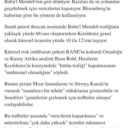
Babu'l Mendeb'ten geri dönüyor. Bazıları da su yolundan
geçebilmek için vericilerini kapatıyor. Bloomberg'in
haberine göre bu yöntem de kullanılıyor.
Suudi petrol ihracatı normalde Babu'l Mendeb trafiğinin
yaklaşık yüzde 66'sını oluştururken Kızıldeniz genel
olarak küresel ticaretin yüzde 10 ila 12'sini taşıyor.
Küresel risk istihbaratı şirketi RANE'in kıdemli Ortadoğu
ve Kuzey Afrika analisti Ryan Bohl, Husilerin
Kızıldeniz'in kuzeyindeki "bütün trafiği" kapatmasının
"muhtemel olmadığını" söyledi.
Bunun yerine Mısır limanlarını ve Süveyş Kanalı'nı
vurarak "inandırıcı bir tehdit" olduklarını gösterebilir ve
Suudileri "gemilerini gizlemek için tedbirler almaya"
zorlayabilirler.
Bu tedbirler arasında "vericilerin kapatılması" ve
mürettebata "çok daha yüksek" ücretler ödenmesi