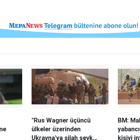
"Rus Wagner üçüncü
BM: Mal
ine
ülkeler üzerinden
yabancı
Ukrayna'ya silah sevk
kişiyi i