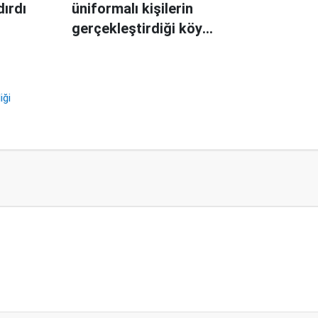
dırdı
üniformalı kişilerin
gerçekleştirdiği köy
baskınında ölü sayısı
136'ya yükseldi
iği