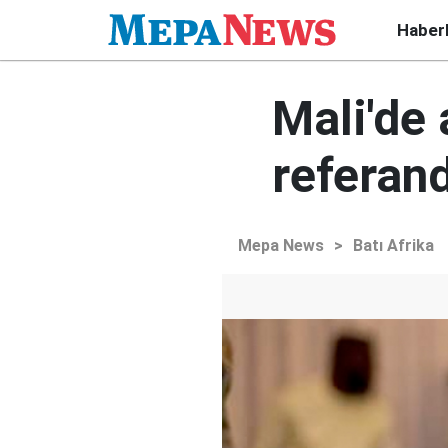
Haber
Mali'de 
referan
Mepa News
>
Batı Afrika