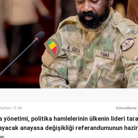
artesi 15:40
Güncelleme:
 yönetimi, politika hamlelerinin ülkenin lideri tar
layacak anayasa değişikliği referandumunun hazi
u.