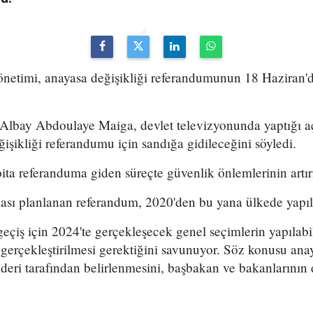
önetimi, anayasa değişikliği referandumunun 18 Haziran'd
Albay Abdoulaye Maiga, devlet televizyonunda yaptığı a
işikliği referandumu için sandığa gidileceğini söyledi.
ita referanduma giden süreçte güvenlik önlemlerinin artırı
ası planlanan referandum, 2020'den bu yana ülkede yapıl
geçiş için 2024'te gerçekleşecek genel seçimlerin yapılab
 gerçekleştirilmesi gerektiğini savunuyor. Söz konusu anay
lideri tarafından belirlenmesini, başbakan ve bakanların