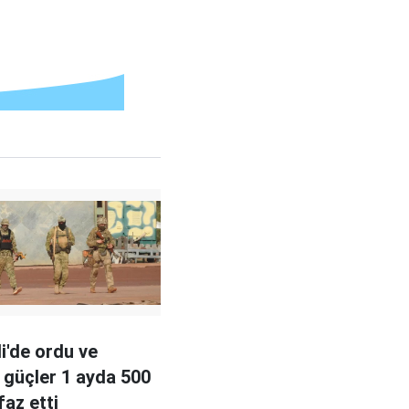
i'de ordu ve
 güçler 1 ayda 500
nfaz etti