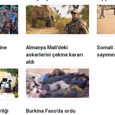
etmeye çalışıyor"
ine
Almanya Mali'deki
Somali 
askerlerini çekme kararı
sayımın
aldı
liği
Burkina Faso'da ordu